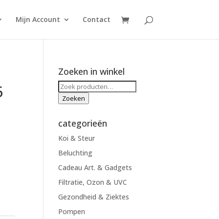
Mijn Account
Contact
Zoeken in winkel
Zoeken
5
naar:
Zoeken
categorieën
Koi & Steur
Beluchting
Cadeau Art. & Gadgets
Filtratie, Ozon & UVC
Gezondheid & Ziektes
Pompen