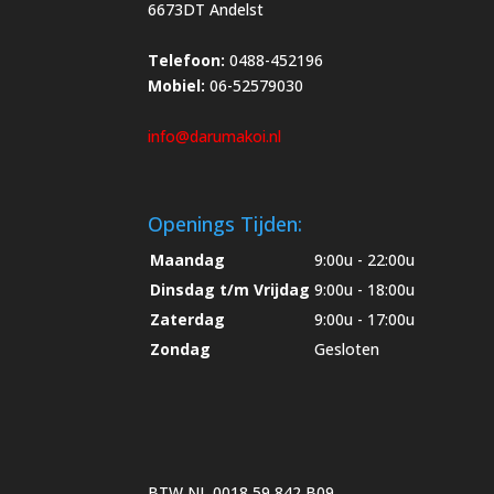
6673DT Andelst
Telefoon:
0488-452196
Mobiel:
06-52579030
info@darumakoi.nl
Openings Tijden:
Maandag
9:00u - 22:00u
Dinsdag t/m Vrijdag
9:00u - 18:00u
Zaterdag
9:00u - 17:00u
Zondag
Gesloten
BTW NL 0018 59 842 B09