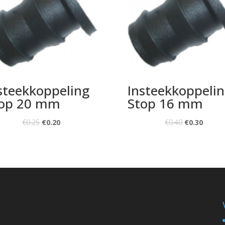
steekkoppeling
Insteekkoppeli
op 20 mm
Stop 16 mm
€
0.25
€
0.20
€
0.40
€
0.30