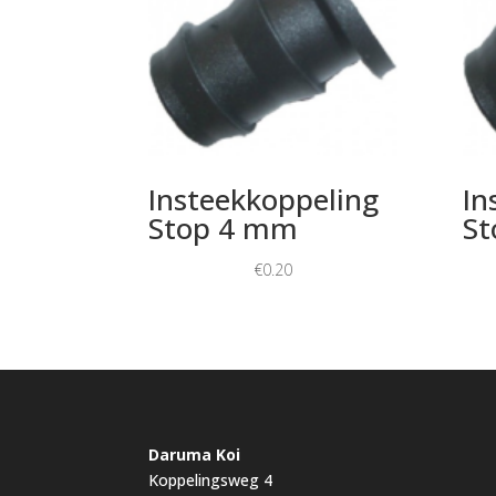
Insteekkoppeling
In
Stop 4 mm
St
€
0.20
Daruma Koi
Koppelingsweg 4