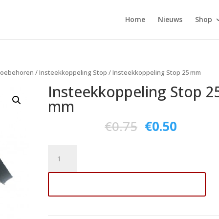
Home
Nieuws
Shop
oebehoren
/
Insteekkoppeling Stop
/ Insteekkoppeling Stop 25 mm
Insteekkoppeling Stop 2
mm
€
0.75
€
0.50
Insteekkoppeling
Stop
25
Toevoegen aan winkelwagen
mm
aantal