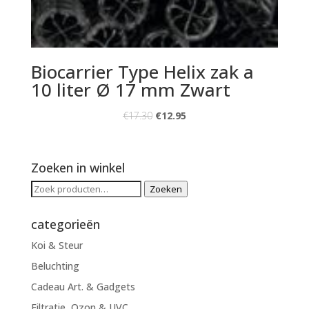
Biocarrier Type Helix zak a
10 liter Ø 17 mm Zwart
€
17.30
€
12.95
Zoeken in winkel
Zoeken
Zoeken
naar:
categorieën
Koi & Steur
Beluchting
Cadeau Art. & Gadgets
Filtratie, Ozon & UVC