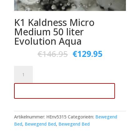
K1 Kaldness Micro
Medium 50 liter
Evolution Aqua
€
146.95
€
129.95
K1
Kaldness
Micro
Toevoegen aan winkelwagen
Medium
50
liter
Evolution
Artikelnummer:
HEnv5315
Categorieën:
Bewegend
Aqua
Bed
,
Bewegend Bed
,
Bewegend Bed
aantal