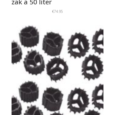
zak a 50 liter
€
74.95