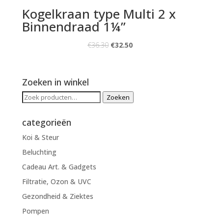
Kogelkraan type Multi 2 x
Binnendraad 1¼”
€
36.30
€
32.50
Zoeken in winkel
Zoeken
Zoeken
naar:
categorieën
Koi & Steur
Beluchting
Cadeau Art. & Gadgets
Filtratie, Ozon & UVC
Gezondheid & Ziektes
Pompen