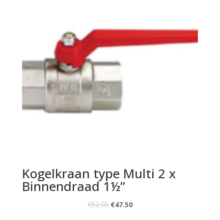
Kogelkraan type Multi 2 x
Binnendraad 1½”
€
52.95
€
47.50