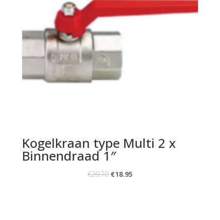
Kogelkraan type Multi 2 x
Binnendraad 1″
€
20.70
€
18.95