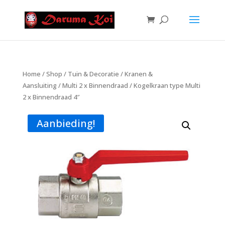
Home
/
Shop
/
Tuin & Decoratie
/
Kranen &
Aansluiting
/
Multi 2 x Binnendraad
/ Kogelkraan type Multi
2 x Binnendraad 4″
Aanbieding!