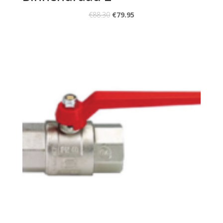
€
88.30
€
79.95