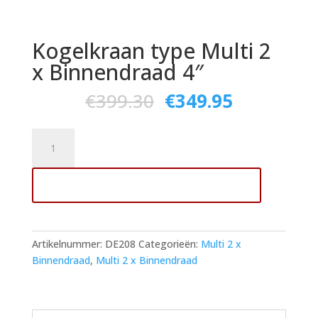
Kogelkraan type Multi 2
x Binnendraad 4″
€
399.30
€
349.95
Kogelkraan
type
Multi
Toevoegen aan winkelwagen
2
x
Binnendraad
4"
Artikelnummer:
DE208
Categorieën:
Multi 2 x
aantal
Binnendraad
,
Multi 2 x Binnendraad