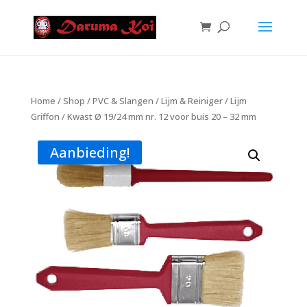
Home
/
Shop
/
PVC & Slangen
/
Lijm & Reiniger
/
Lijm
Griffon
/ Kwast Ø 19/24 mm nr. 12 voor buis 20 – 32 mm
Aanbieding!