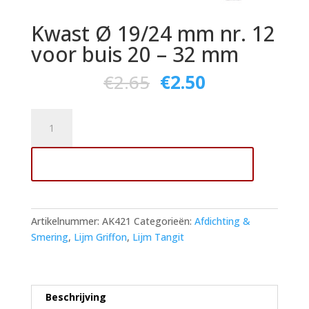
Kwast Ø 19/24 mm nr. 12
voor buis 20 – 32 mm
€
2.65
€
2.50
Kwast
Ø
19/24
Toevoegen aan winkelwagen
mm
nr.
12
voor
Artikelnummer:
AK421
Categorieën:
Afdichting &
buis
Smering
,
Lijm Griffon
,
Lijm Tangit
20
-
32
mm
Beschrijving
aantal