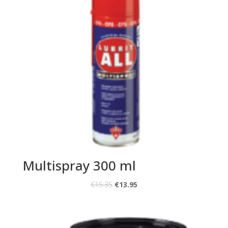
Multispray 300 ml
€
15.35
€
13.95