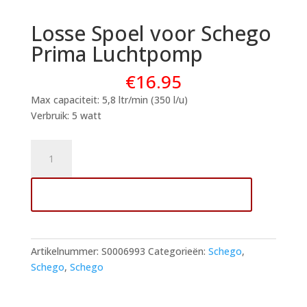
Losse Spoel voor Schego
Prima Luchtpomp
€
16.95
Max capaciteit: 5,8 ltr/min (350 l/u)
Verbruik: 5 watt
Losse
Spoel
voor
Toevoegen aan winkelwagen
Schego
Prima
Luchtpomp
aantal
Artikelnummer:
S0006993
Categorieën:
Schego
,
Schego
,
Schego