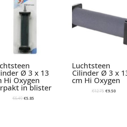
chtsteen
Luchtsteen
linder Ø 3 x 13
Cilinder Ø 3 x 1
 Hi Oxygen
cm Hi Oxygen
rpakt in blister
€
12.75
€
9.50
€
6.49
€
5.85