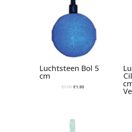
Luchtsteen Bol 5
Lu
cm
Ci
cm
€
1.99
€
1.80
Ve