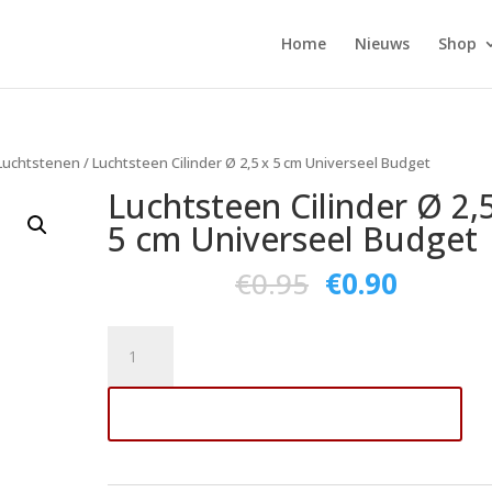
Home
Nieuws
Shop
Luchtstenen
/ Luchtsteen Cilinder Ø 2,5 x 5 cm Universeel Budget
Luchtsteen Cilinder Ø 2,
5 cm Universeel Budget
€
0.95
€
0.90
Luchtsteen
Cilinder
Ø
Toevoegen aan winkelwagen
2,5
x
5
cm