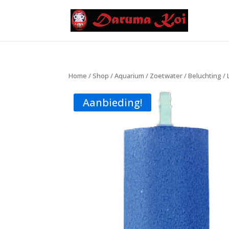
Home
/
Shop
/
Aquarium
/
Zoetwater
/
Beluchting
/
Aanbieding!