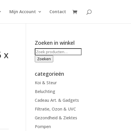
Mijn Account
Contact
Zoeken in winkel
Zoeken
5 x
naar:
Zoeken
categorieën
Koi & Steur
Beluchting
Cadeau Art. & Gadgets
Filtratie, Ozon & UVC
Gezondheid & Ziektes
Pompen