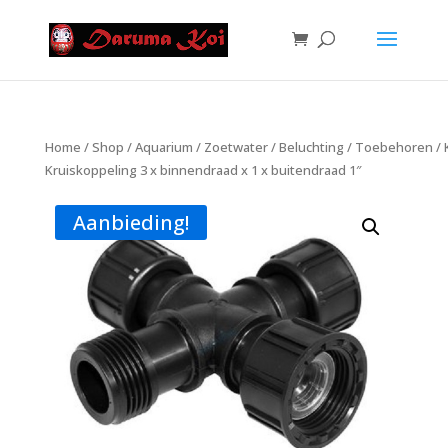
Home
/
Shop
/
Aquarium
/
Zoetwater
/
Beluchting
/
Toebehoren
/
Kruiskoppeling 3 x binnendraad x 1 x buitendraad 1″
Aanbieding!