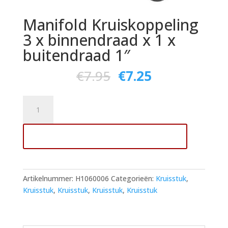
Manifold Kruiskoppeling
3 x binnendraad x 1 x
buitendraad 1″
€
7.95
€
7.25
Manifold
Kruiskoppeling
3
Toevoegen aan winkelwagen
x
binnendraad
x
1
Artikelnummer:
H1060006
Categorieën:
Kruisstuk
,
x
Kruisstuk
,
Kruisstuk
,
Kruisstuk
,
Kruisstuk
buitendraad
1"
aantal