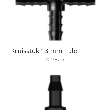
Kruisstuk 13 mm Tule
€
2.35
€
2.05