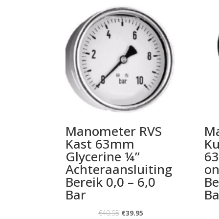
Manometer RVS
M
Kast 63mm
Ku
Glycerine ¼”
6
Achteraansluiting
on
Bereik 0,0 – 6,0
Be
Bar
Ba
€
40.95
€
39.95