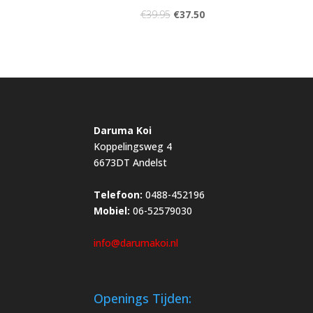
€
39.95
€
37.50
Daruma Koi
Koppelingsweg 4
6673DT Andelst
Telefoon:
0488-452196
Mobiel:
06-52579030
info@darumakoi.nl
Openings Tijden: