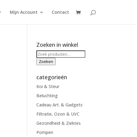
Mijn Account
Contact
Zoeken in winkel
Zoeken
naar:
Zoeken
categorieën
Koi & Steur
Beluchting
Cadeau Art. & Gadgets
Filtratie, Ozon & UVC
Gezondheid & Ziektes
Pompen