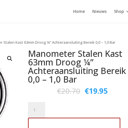
Home
Nieuws
Shop
 Stalen Kast 63mm Droog ¼” Achteraansluiting Bereik 0,0 – 1,0 Bar
Manometer Stalen Kast
63mm Droog ¼”
Achteraansluiting Bereik
0,0 – 1,0 Bar
€
20.70
€
19.95
Manometer
Stalen
Kast
Toevoegen aan winkelwagen
63mm