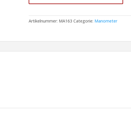
Droog
¼"
Achteraansluiting
Artikelnummer:
MA163
Categorie:
Manometer
Bereik
0,0
-
1,0
Bar
aantal