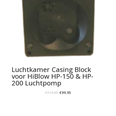
Luchtkamer Casing Block
voor HiBlow HP-150 & HP-
200 Luchtpomp
€
113.45
€
99.95