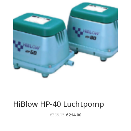
HiBlow HP-40 Luchtpomp
€
335.15
€
214.00