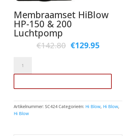
Membraamset HiBlow
HP-150 & 200
Luchtpomp
€
142.80
€
129.95
Membraamset
HiBlow
HP-
Toevoegen aan winkelwagen
150
&
200
Luchtpomp
Artikelnummer:
SC424
Categorieën:
Hi Blow
,
Hi Blow
,
aantal
Hi Blow