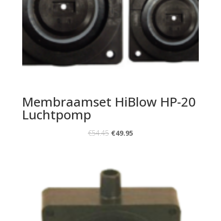
Membraamset HiBlow HP-20
Luchtpomp
€
54.45
€
49.95