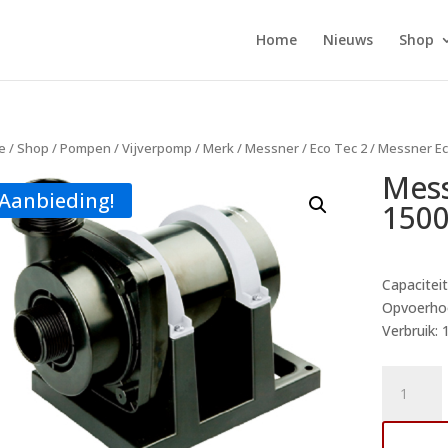
Home
Nieuws
Shop
e
/
Shop
/
Pompen
/
Vijverpomp
/
Merk
/
Messner
/
Eco Tec 2
/ Messner Ec
Mess
Aanbieding!
1500
Capaciteit
Opvoerhoo
Verbruik: 
Messner
Eco-
Tec
Toe
2