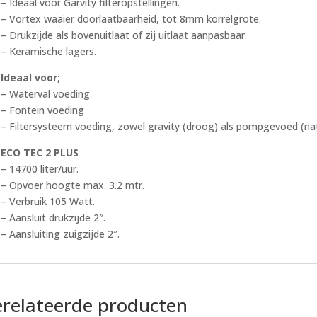
– Ideaal voor Garvity filteropstellingen.
– Vortex waaier doorlaatbaarheid, tot 8mm korrelgrote.
– Drukzijde als bovenuitlaat of zij uitlaat aanpasbaar.
– Keramische lagers.
Ideaal voor;
– Waterval voeding
– Fontein voeding
– Filtersysteem voeding, zowel gravity (droog) als pompgevoed (nat
ECO TEC 2 PLUS
– 14700 liter/uur.
– Opvoer hoogte max. 3.2 mtr.
– Verbruik 105 Watt.
– Aansluit drukzijde 2″.
– Aansluiting zuigzijde 2″.
relateerde producten