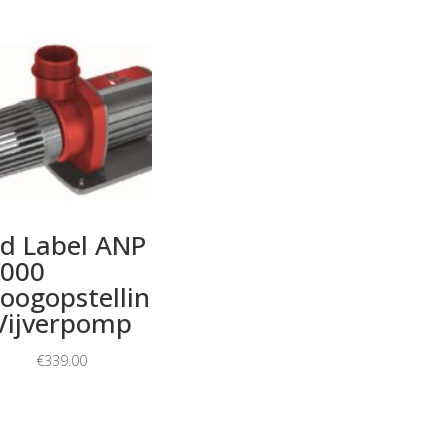
d Label ANP
000
oogopstellin
Vijverpomp
€
339.00