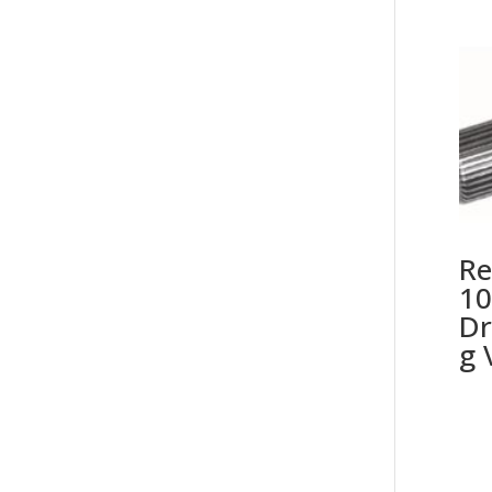
Re
10
Dr
g 