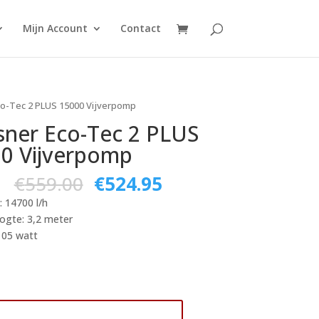
Mijn Account
Contact
o-Tec 2 PLUS 15000 Vijverpomp
ner Eco-Tec 2 PLUS
0 Vijverpomp
€
559.00
€
524.95
: 14700 l/h
gte: 3,2 meter
105 watt
voegen aan winkelwagen