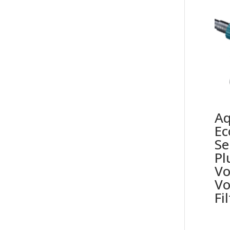
Aq
Ec
Se
Pl
Vo
Vo
Fi