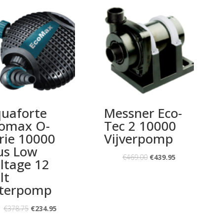
uaforte
Messner Eco-
omax O-
Tec 2 10000
rie 10000
Vijverpomp
us Low
€
469.00
€
439.95
ltage 12
lt
lterpomp
€
378.75
€
234.95