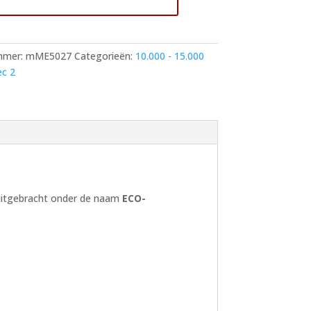
p
mmer:
mME5027
Categorieën:
10.000 - 15.000
ec 2
 uitgebracht onder de naam
ECO-