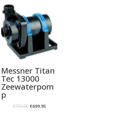
Messner Titan
Tec 13000
Zeewaterpom
p
€
759.00
€
699.95