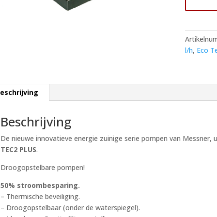
PLUS
15000
Vijverpom
Artikelnu
aantal
l/h
,
Eco T
eschrijving
Beschrijving
De nieuwe innovatieve energie zuinige serie pompen van Messner,
TEC2
PLUS
.
Droogopstelbare pompen!
50% stroombesparing.
– Thermische beveiliging.
– Droogopstelbaar (onder de waterspiegel).