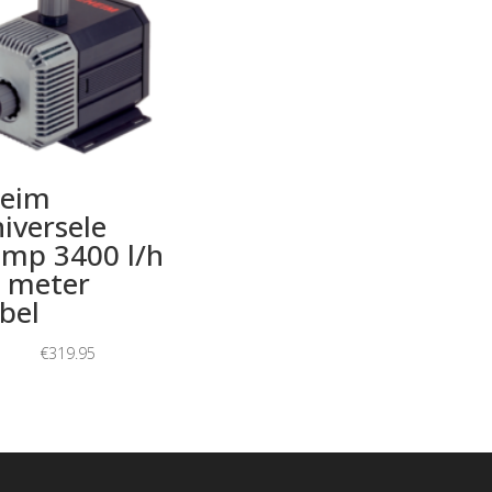
heim
iversele
mp 3400 l/h
 meter
bel
€
319.95