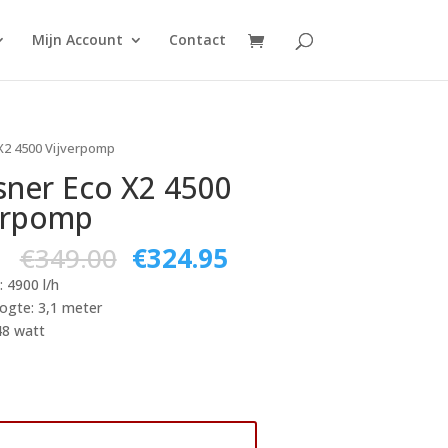
Mijn Account
Contact
X2 4500 Vijverpomp
ner Eco X2 4500
erpomp
€
349.00
€
324.95
: 4900 l/h
gte: 3,1 meter
48 watt
voegen aan winkelwagen