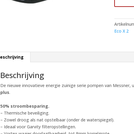
Vijverpom
aantal
Artikelnu
Eco X 2
eschrijving
Beschrijving
De nieuwe innovatieve energie zuinige serie pompen van Messner,
plus
.
50% stroombesparing.
– Thermische beveiliging.
– Zowel droog als nat opstelbaar (onder de waterspiegel).
– Ideaal voor Garvity filteropstellingen.
– Vortex waaier doorlaatbaarheid, tot 8mm korrelgrote.