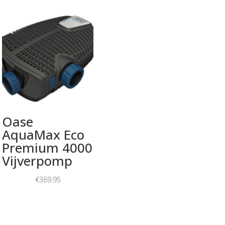
Oase
AquaMax Eco
Premium 4000
Vijverpomp
€
369.95