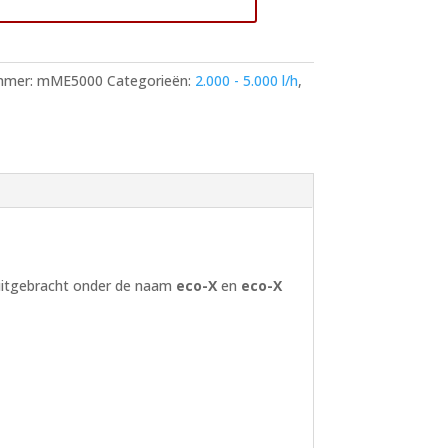
p
mmer:
mME5000
Categorieën:
2.000 - 5.000 l/h
,
 uitgebracht onder de naam
eco-X
en
eco-X