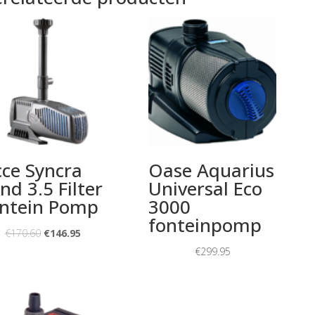
cce Syncra
Oase Aquarius
nd 3.5 Filter
Universal Eco
ntein Pomp
3000
fonteinpomp
€
170.60
€
146.95
€
299.95