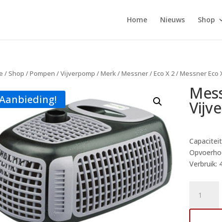
Home
Nieuws
Shop
e
/
Shop
/
Pompen
/
Vijverpomp
/
Merk
/
Messner
/
Eco X 2
/ Messner Eco 
Mess
Aanbieding!
Vijv
Capaciteit
Opvoerhoo
Verbruik: 
Messner
Eco
X2
Toe
4500