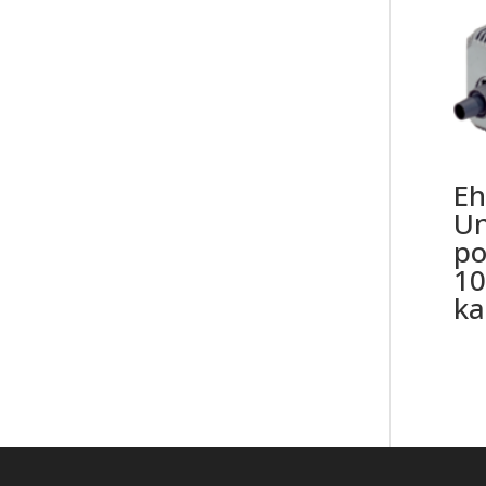
E
Un
po
10
ka