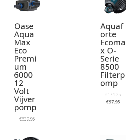
Oase
Aquaf
Aqua
orte
Max
Ecoma
Eco
x O-
Premi
Serie
um
8500
6000
Filterp
12
omp
Volt
€
174.25
Vijver
€
97.95
pomp
€
639.95