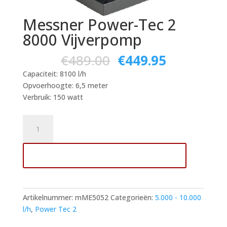
Messner Power-Tec 2
8000 Vijverpomp
€
489.00
€
449.95
Capaciteit: 8100 l/h
Opvoerhoogte: 6,5 meter
Verbruik: 150 watt
Messner
Power-
Tec
Toevoegen aan winkelwagen
2
8000
Vijverpomp
aantal
Artikelnummer:
mME5052
Categorieën:
5.000 - 10.000
l/h
,
Power Tec 2