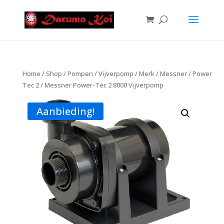
Home
/
Shop
/
Pompen
/
Vijverpomp
/
Merk
/
Messner
/
Power
Tec 2
/ Messner Power-Tec 2 8000 Vijverpomp
Aanbieding!