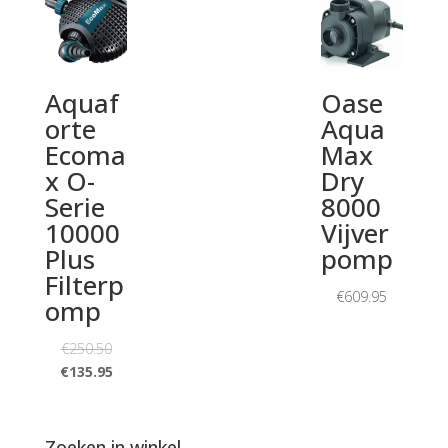
Aquaf
Oase
orte
Aqua
Ecoma
Max
x O-
Dry
Serie
8000
10000
Vijver
Plus
pomp
Filterp
€
609.95
omp
€
250.50
€
135.95
Zoeken in winkel