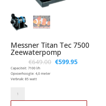
Messner Titan Tec 7500
Zeewaterpomp
€
649.00
€
599.95
Capaciteit: 7100 l/h
Opvoerhoogte: 4,0 meter
Verbruik: 85 watt
Messner
Titan
Tec