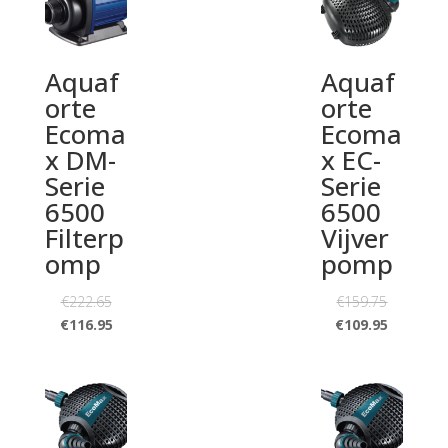
Aquaf
Aquaf
orte
orte
Ecoma
Ecoma
x DM-
x EC-
Serie
Serie
6500
6500
Filterp
Vijver
omp
pomp
€
222.65
€
159.75
€
116.95
€
109.95