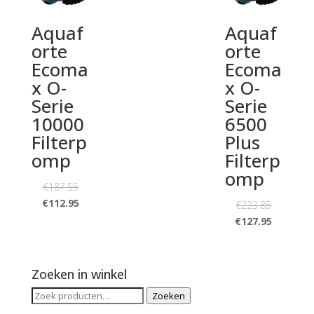
Aquaf
Aquaf
orte
orte
Ecoma
Ecoma
x O-
x O-
Serie
Serie
10000
6500
Filterp
Plus
omp
Filterp
omp
€
187.55
€
112.95
€
223.85
€
127.95
Zoeken in winkel
Zoeken
Zoeken
naar: