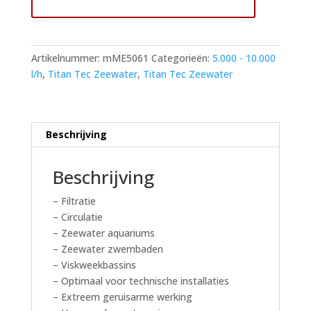
Toevoegen aan winkelwagen
7500
Zeewaterpomp
aantal
Artikelnummer:
mME5061
Categorieën:
5.000 - 10.000
l/h
,
Titan Tec Zeewater
,
Titan Tec Zeewater
Beschrijving
Beschrijving
– Filtratie
– Circulatie
– Zeewater aquariums
– Zeewater zwembaden
– Viskweekbassins
– Optimaal voor technische installaties
– Extreem geruisarme werking