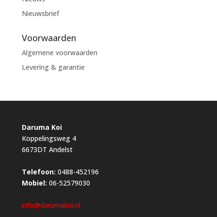
Nieuwsbrief
Voorwaarden
Algemene voorwaarden
Levering & garantie
Daruma Koi
Koppelingsweg 4
6673DT Andelst
Telefoon:
0488-452196
Mobiel:
06-52579030
info@darumakoi.nl