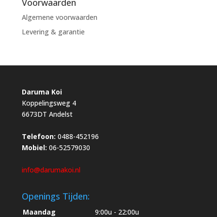
Voorwaarden
Algemene voorwaarden
Levering & garantie
Daruma Koi
Koppelingsweg 4
6673DT Andelst
Telefoon:
0488-452196
Mobiel:
06-52579030
info@darumakoi.nl
Openings Tijden:
Maandag
9:00u - 22:00u