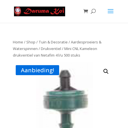
Home
/
Shop
/
Tuin & Decoratie
/
Aardesproeiers &
Waterspinnen
/
Drukventiel
/ Mini CNL Kameleon
drukventiel van Netafim 4 l/u 500 stuks
Aanbieding!