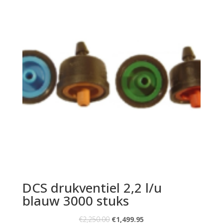
DCS drukventiel 2,2 l/u
blauw 3000 stuks
€
2,250.00
€
1,499.95