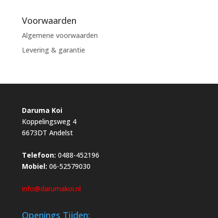
Voorwaarden
Algemene voorwaarden
Levering & garantie
Daruma Koi
Koppelingsweg 4
6673DT Andelst
Telefoon:
0488-452196
Mobiel:
06-52579030
info@darumakoi.nl
Openings Tijden: