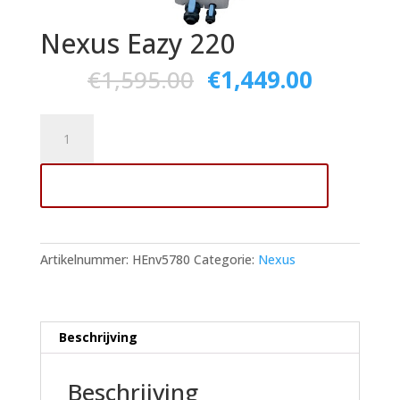
Nexus Eazy 220
€
1,595.00
€
1,449.00
Nexus
Eazy
220
Toevoegen aan winkelwagen
aantal
Artikelnummer:
HEnv5780
Categorie:
Nexus
Beschrijving
Beschrijving