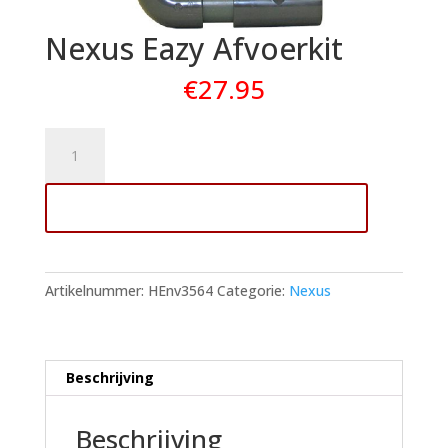
Nexus Eazy Afvoerkit
€
27.95
Nexus
Eazy
Afvoerkit
Toevoegen aan winkelwagen
aantal
Artikelnummer:
HEnv3564
Categorie:
Nexus
Beschrijving
Beschrijving