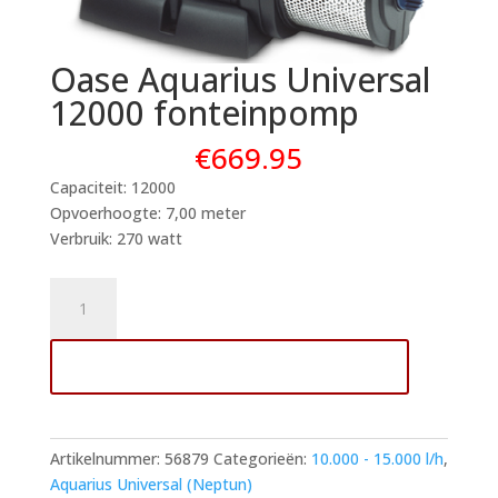
Oase Aquarius Universal
12000 fonteinpomp
€
669.95
Capaciteit: 12000
Opvoerhoogte: 7,00 meter
Verbruik: 270 watt
Oase
Aquarius
Universal
Toevoegen aan winkelwagen
12000
fonteinpomp
aantal
Artikelnummer:
56879
Categorieën:
10.000 - 15.000 l/h
,
Aquarius Universal (Neptun)