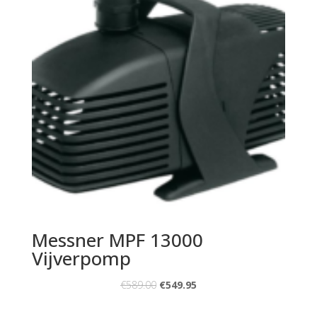
Messner MPF 13000
Vijverpomp
€
589.00
€
549.95