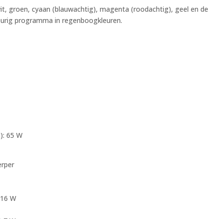
it, groen, cyaan (blauwachtig), magenta (roodachtig), geel en de
lekeurig programma in regenboogkleuren.
t): 65 W
erper
 16 W