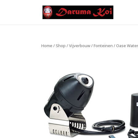
Home
/
Shop
/
Vijverbouw
/
Fonteinen
/ Oase Water