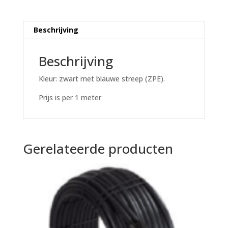
mm
per
meter
Beschrijving
6,3
ATO
Beschrijving
aantal
Kleur: zwart met blauwe streep (ZPE).
Prijs is per 1 meter
Gerelateerde producten