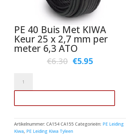
PE 40 Buis Met KIWA
Keur 25 x 2,7 mm per
meter 6,3 ATO
€
6.30
€
5.95
PE
40
Buis
Toevoegen aan winkelwagen
Met
KIWA
Keur
25
Artikelnummer:
CA154 CA155
Categorieën:
PE Leiding
x
Kiwa
,
PE Leiding Kiwa Tyleen
2,7