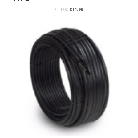
€
14.00
€
11.95