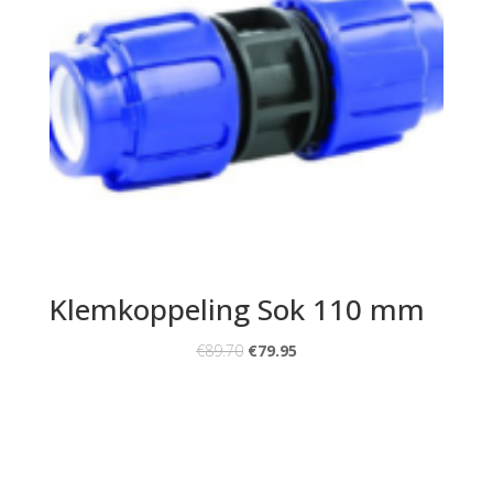
Klemkoppeling Sok 110 mm
€
89.70
€
79.95