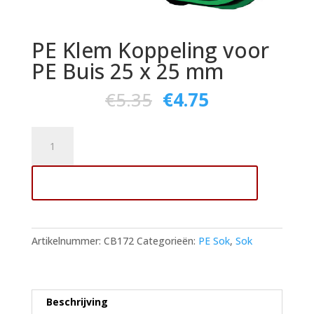
PE Klem Koppeling voor
PE Buis 25 x 25 mm
€
5.35
€
4.75
PE
Klem
Koppeling
Toevoegen aan winkelwagen
voor
PE
Buis
25
Artikelnummer:
CB172
Categorieën:
PE Sok
,
Sok
x
25
mm
aantal
Beschrijving