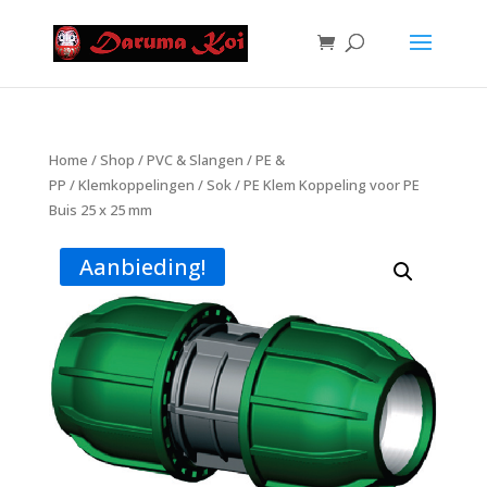
Home
/
Shop
/
PVC & Slangen
/
PE &
PP
/
Klemkoppelingen
/
Sok
/ PE Klem Koppeling voor PE
Buis 25 x 25 mm
Aanbieding!