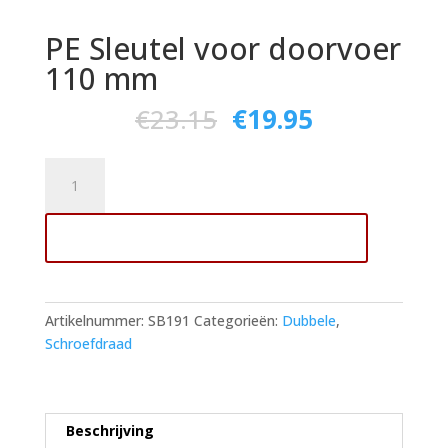
PE Sleutel voor doorvoer
110 mm
€
23.15
€
19.95
PE
Sleutel
voor
Toevoegen aan winkelwagen
doorvoer
110
mm
aantal
Artikelnummer:
SB191
Categorieën:
Dubbele
,
Schroefdraad
Beschrijving