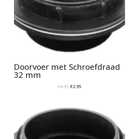
Doorvoer met Schroefdraad
32 mm
€
4.35
€
2.95