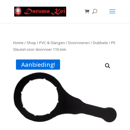
Home
/
Shop
/
PVC & Slangen
/
Doorvoeren
/
Dubbele
/ PE
Sleutel voor doorvoer 110 mm
Aanbieding!