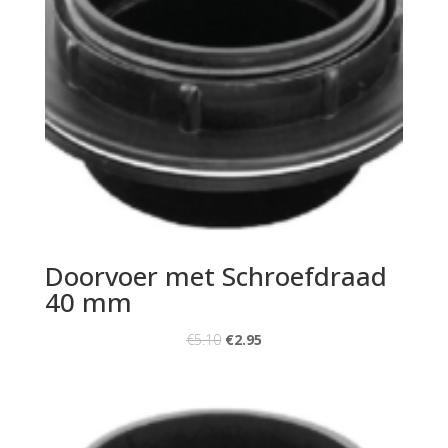
Doorvoer met Schroefdraad
40 mm
€
5.10
€
2.95