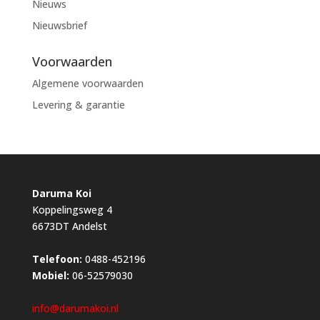
Nieuws
Nieuwsbrief
Voorwaarden
Algemene voorwaarden
Levering & garantie
Daruma Koi
Koppelingsweg 4
6673DT Andelst
Telefoon:
0488-452196
Mobiel:
06-52579030
info@darumakoi.nl