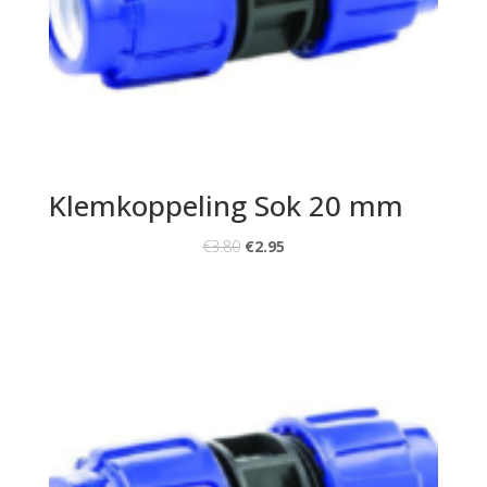
Klemkoppeling Sok 20 mm
€
3.80
€
2.95