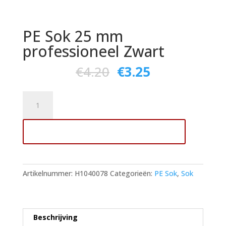
PE Sok 25 mm
professioneel Zwart
€
4.20
€
3.25
PE
Sok
25
Toevoegen aan winkelwagen
mm
professioneel
Zwart
aantal
Artikelnummer:
H1040078
Categorieën:
PE Sok
,
Sok
Beschrijving