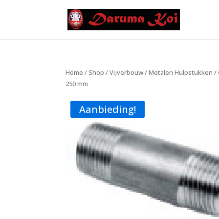
Home
/
Shop
/
Vijverbouw
/
Metalen Hulpstukken
/
250 mm
Aanbieding!