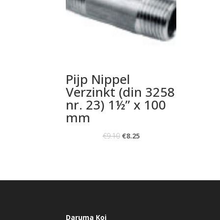
Pijp Nippel
Verzinkt (din 3258
nr. 23) 1½” x 100
mm
€
9.10
€
8.25
Daruma Koi