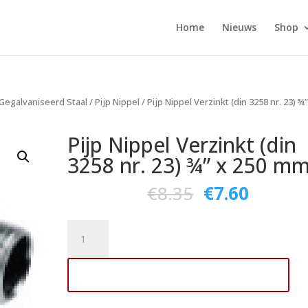
Home
Nieuws
Shop
Gegalvaniseerd Staal
/
Pijp Nippel
/ Pijp Nippel Verzinkt (din 3258 nr. 23) ¾”
Pijp Nippel Verzinkt (din
3258 nr. 23) ¾” x 250 m
€
8.35
€
7.60
Pijp
Nippel
Verzinkt
Toevoegen aan winkelwagen
(din
3258
nr.