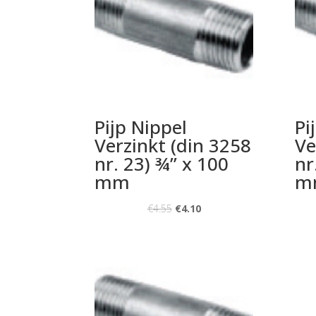
Pijp Nippel
Pi
Verzinkt (din 3258
Ve
nr. 23) ¾” x 100
nr
mm
m
€
4.55
€
4.10