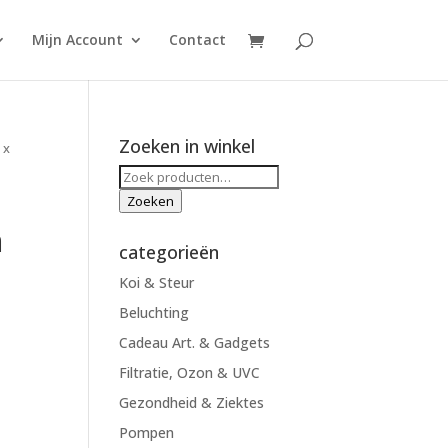
Mijn Account
Contact
Zoeken in winkel
 x
Zoeken
naar:
Zoeken
m
categorieën
Koi & Steur
Beluchting
Cadeau Art. & Gadgets
Filtratie, Ozon & UVC
Gezondheid & Ziektes
Pompen