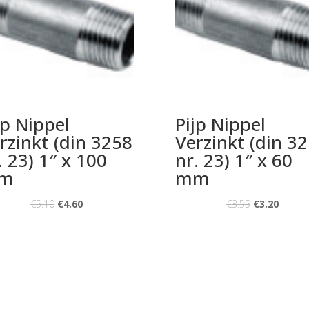
jp Nippel
Pijp Nippel
rzinkt (din 3258
Verzinkt (din 3
. 23) 1″ x 100
nr. 23) 1″ x 60
m
mm
€
5.10
€
4.60
€
3.55
€
3.20