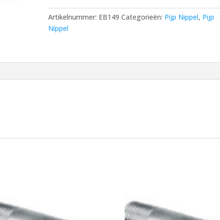
23)
Artikelnummer:
EB149
Categorieën:
Pijp Nippel
,
Pijp
¾"
Nippel
x
250
mm
aantal