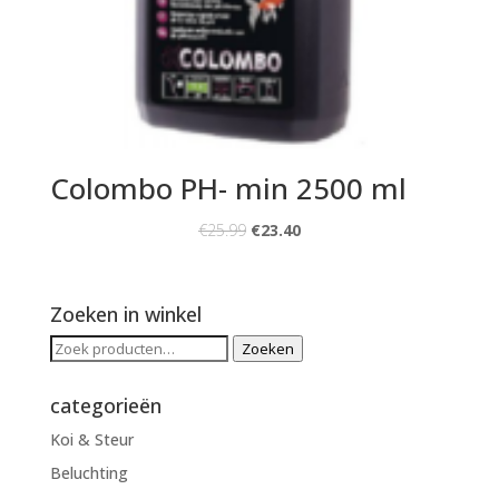
Colombo PH- min 2500 ml
€
25.99
€
23.40
Zoeken in winkel
Zoeken
Zoeken
naar:
categorieën
Koi & Steur
Beluchting