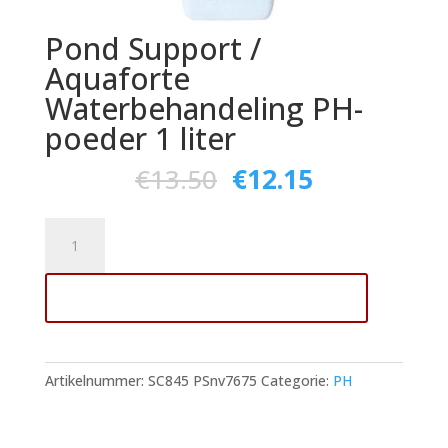
Pond Support /
Aquaforte
Waterbehandeling PH-
poeder 1 liter
€
13.50
€
12.15
Pond
Support
/
Toevoegen aan winkelwagen
Aquaforte
Waterbehandeling
PH-
poeder
Artikelnummer:
SC845 PSnv7675
Categorie:
PH
1
liter
aantal