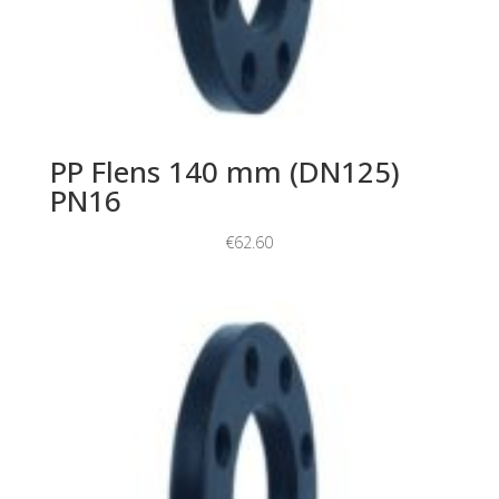
PP Flens 140 mm (DN125)
PN16
€
62.60