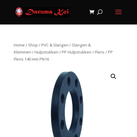
Home
/
Shop
/
PVC & Slangen
/
Slangen &
Klemmen
/
Hulpstukken
/
PP Hulpstukken
/
Flens
/ PP
Flens 140 mm PN16