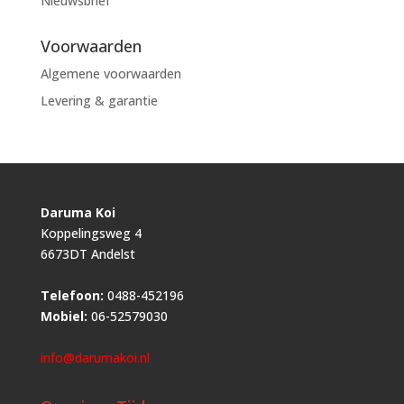
Nieuwsbrief
Voorwaarden
Algemene voorwaarden
Levering & garantie
Daruma Koi
Koppelingsweg 4
6673DT Andelst
Telefoon:
0488-452196
Mobiel:
06-52579030
info@darumakoi.nl