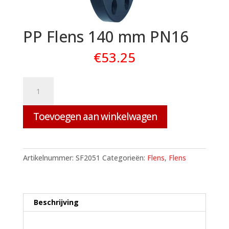
PP Flens 140 mm PN16
€
53.25
PP
Flens
140
Toevoegen aan winkelwagen
mm
PN16
aantal
Artikelnummer:
SF2051
Categorieën:
Flens
,
Flens
Beschrijving