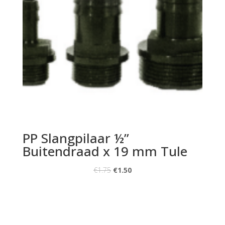
PP Slangpilaar ½”
Buitendraad x 19 mm Tule
€
1.75
€
1.50