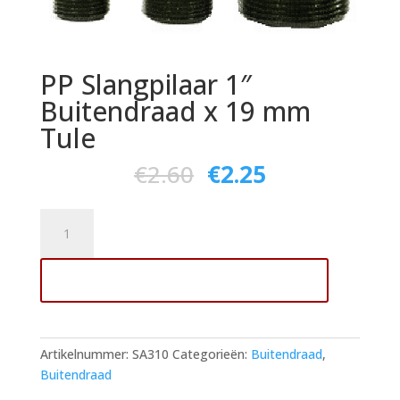
PP Slangpilaar 1″
Buitendraad x 19 mm
Tule
€
2.60
€
2.25
PP
Slangpilaar
1"
Toevoegen aan winkelwagen
Buitendraad
x
19
mm
Artikelnummer:
SA310
Categorieën:
Buitendraad
,
Tule
Buitendraad
aantal