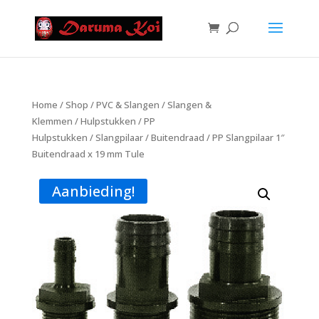
Home
/
Shop
/
PVC & Slangen
/
Slangen &
Klemmen
/
Hulpstukken
/
PP
Hulpstukken
/
Slangpilaar
/
Buitendraad
/ PP Slangpilaar 1″
Buitendraad x 19 mm Tule
Aanbieding!