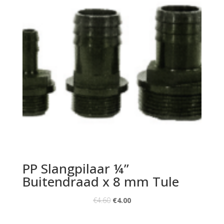
PP Slangpilaar ¼”
Buitendraad x 8 mm Tule
€
4.60
€
4.00