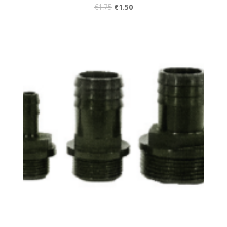
€
1.75
€
1.50