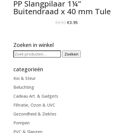
PP Slangpilaar 1¼”
Buitendraad x 40 mm Tule
€
4.50
€
3.95
Zoeken in winkel
Zoeken
Zoeken
naar:
categorieën
Koi & Steur
Beluchting
Cadeau Art. & Gadgets
Filtratie, Ozon & UVC
Gezondheid & Ziektes
Pompen
PVC & Slangen