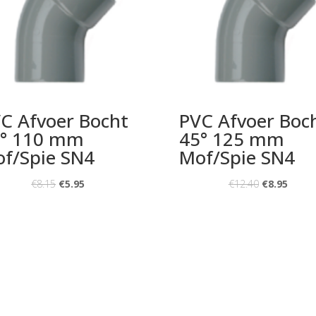
C Afvoer Bocht
PVC Afvoer Boc
° 110 mm
45° 125 mm
f/Spie SN4
Mof/Spie SN4
€
8.15
€
5.95
€
12.40
€
8.95