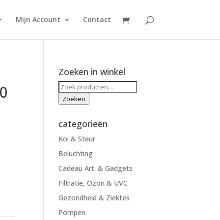
Mijn Account
Contact
Zoeken in winkel
Zoeken
60
naar:
Zoeken
categorieën
Koi & Steur
Beluchting
Cadeau Art. & Gadgets
Filtratie, Ozon & UVC
Gezondheid & Ziektes
Pompen