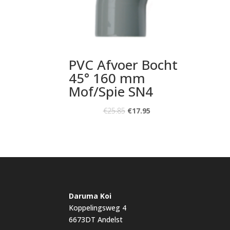
PVC Afvoer Bocht
45° 160 mm
Mof/Spie SN4
€
25.85
€
17.95
Daruma Koi
Koppelingsweg 4
6673DT Andelst