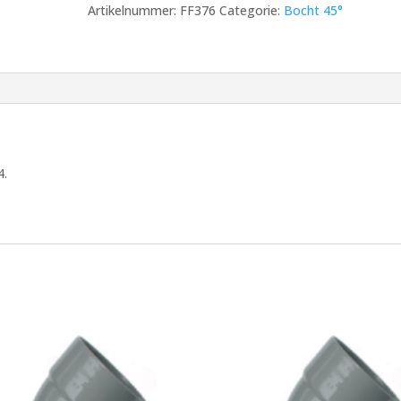
Artikelnummer:
FF376
Categorie:
Bocht 45°
x
Mof
SN4
aantal
4.