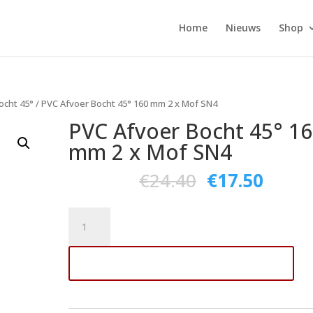
Home
Nieuws
Shop
ocht 45°
/ PVC Afvoer Bocht 45° 160 mm 2 x Mof SN4
PVC Afvoer Bocht 45° 1
mm 2 x Mof SN4
€
24.40
€
17.50
PVC
Afvoer
Bocht
Toevoegen aan winkelwagen
45°
160
mm
2