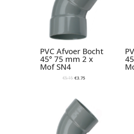
PVC Afvoer Bocht
PV
45° 75 mm 2 x
45
Mof SN4
Mo
€
5.15
€
3.75