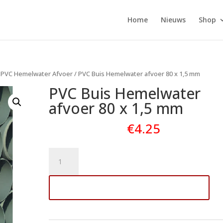
Home
Nieuws
Shop
 PVC Hemelwater Afvoer
/ PVC Buis Hemelwater afvoer 80 x 1,5 mm
PVC Buis Hemelwater
afvoer 80 x 1,5 mm
€
4.25
PVC
Buis
Hemelwater
Toevoegen aan winkelwagen
afvoer
80
x
1,5