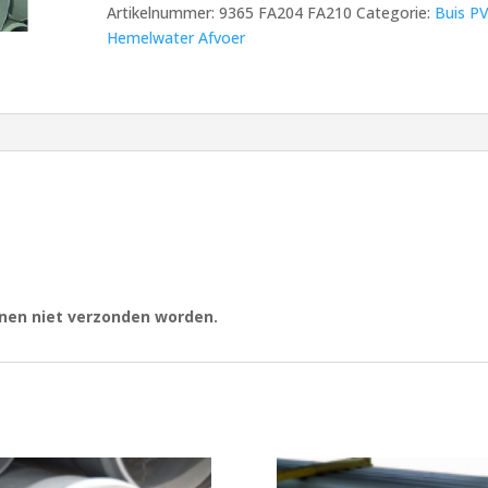
Artikelnummer:
9365 FA204 FA210
Categorie:
Buis P
mm
Hemelwater Afvoer
aantal
nnen niet verzonden worden.