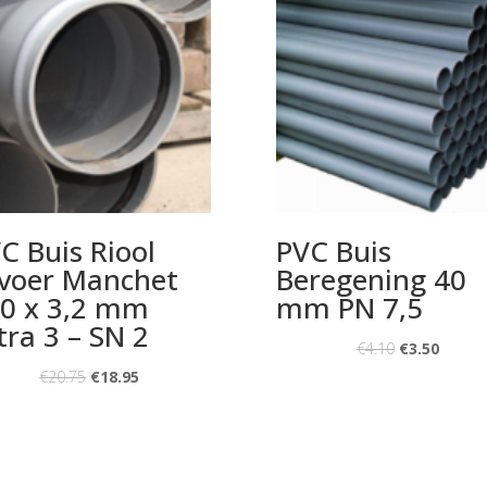
C Buis Riool
PVC Buis
voer Manchet
Beregening 40
0 x 3,2 mm
mm PN 7,5
tra 3 – SN 2
€
4.10
€
3.50
€
20.75
€
18.95