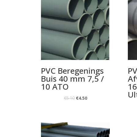
PVC Beregenings
PV
Buis 40 mm 7,5 /
Af
10 ATO
16
Ul
€
5.10
€
4.50