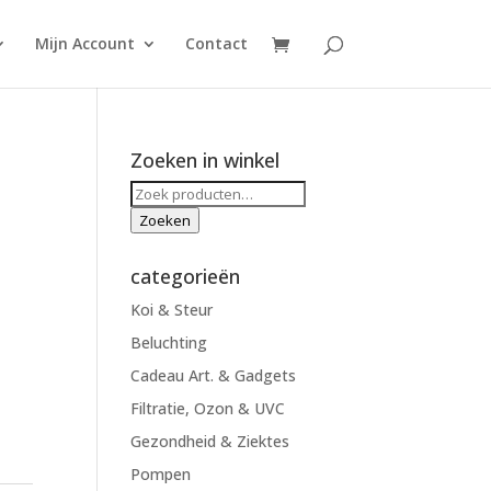
Mijn Account
Contact
Zoeken in winkel
Zoeken
naar:
Zoeken
categorieën
Koi & Steur
Beluchting
Cadeau Art. & Gadgets
Filtratie, Ozon & UVC
Gezondheid & Ziektes
Pompen