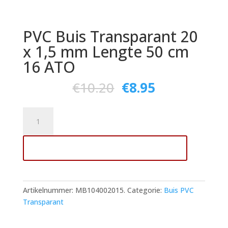
PVC Buis Transparant 20
x 1,5 mm Lengte 50 cm
16 ATO
€
10.20
€
8.95
PVC
Buis
Transparant
Toevoegen aan winkelwagen
20
x
1,5
mm
Artikelnummer:
MB104002015.
Categorie:
Buis PVC
Lengte
Transparant
50
cm