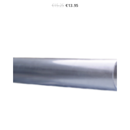
€
15.25
€
13.95