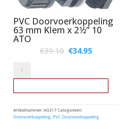
PVC Doorvoerkoppeling
63 mm Klem x 2½” 10
ATO
€
39.10
€
34.95
PVC
Doorvoerkoppeling
63
Toevoegen aan winkelwagen
mm
Klem
x
2½"
Artikelnummer:
AG317
Categorieën:
10
Doorvoerkoppeling
,
PVC Doorvoerkoppeling
ATO
aantal