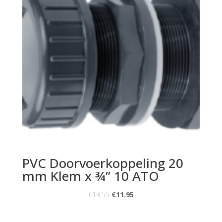
PVC Doorvoerkoppeling 20
mm Klem x ¾” 10 ATO
€
13.55
€
11.95