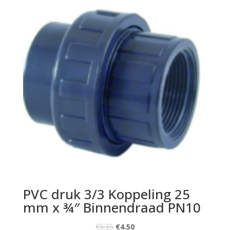
PVC druk 3/3 Koppeling 25
mm x ¾″ Binnendraad PN10
€
5.35
€
4.50