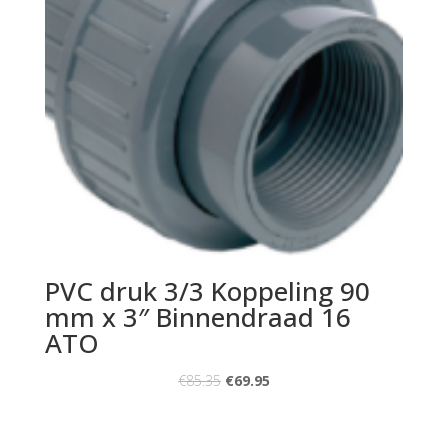
PVC druk 3/3 Koppeling 90
mm x 3″ Binnendraad 16
ATO
€
85.35
€
69.95