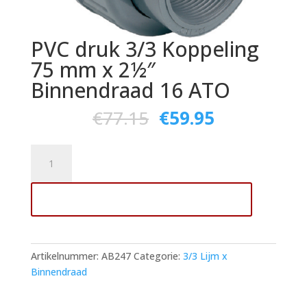
PVC druk 3/3 Koppeling
75 mm x 2½″
Binnendraad 16 ATO
€
77.15
€
59.95
PVC
druk
3/3
Toevoegen aan winkelwagen
Koppeling
75
mm
x
Artikelnummer:
AB247
Categorie:
3/3 Lijm x
2½″
Binnendraad
Binnendraad
16