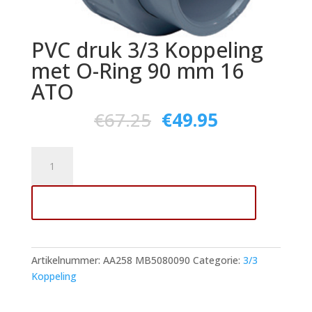
PVC druk 3/3 Koppeling
met O-Ring 90 mm 16
ATO
€
67.25
€
49.95
PVC
druk
3/3
Toevoegen aan winkelwagen
Koppeling
met
O-
Ring
Artikelnummer:
AA258 MB5080090
Categorie:
3/3
90
Koppeling
mm
16