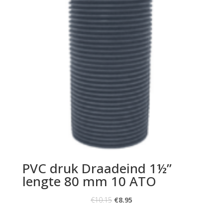
PVC druk Draadeind 1½”
lengte 80 mm 10 ATO
€
10.15
€
8.95