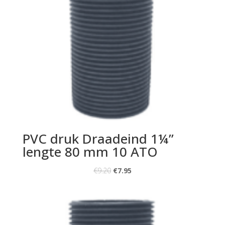
PVC druk Draadeind 1¼”
lengte 80 mm 10 ATO
€
9.20
€
7.95