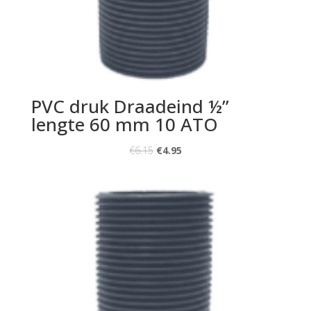
PVC druk Draadeind ½”
lengte 60 mm 10 ATO
€
6.15
€
4.95