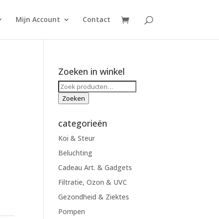
Mijn Account
Contact
Zoeken in winkel
Zoeken
m
naar:
Zoeken
categorieën
Koi & Steur
Beluchting
Cadeau Art. & Gadgets
Filtratie, Ozon & UVC
Gezondheid & Ziektes
Pompen