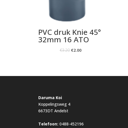
PVC druk Knie 45°
32mm 16 ATO
€
3.20
€
2.00
Daruma Koi
Koppelingsweg 4
6673DT Andelst
Telefoon:
0488-452196