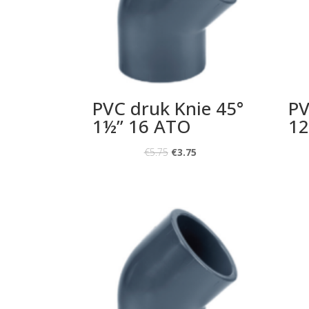
PVC druk Knie 45°
PV
1½” 16 ATO
1
€
5.75
€
3.75