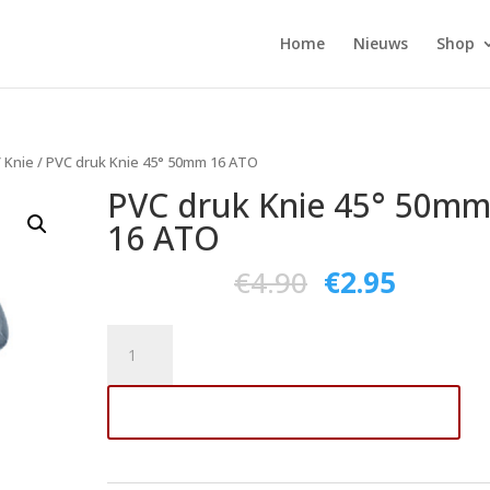
Home
Nieuws
Shop
/
Knie
/ PVC druk Knie 45° 50mm 16 ATO
PVC druk Knie 45° 50m
16 ATO
€
4.90
€
2.95
PVC
druk
Knie
Toevoegen aan winkelwagen
45°
50mm
16
ATO