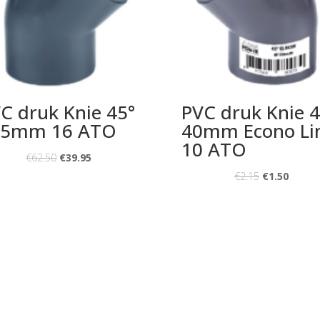
C druk Knie 45°
PVC druk Knie 4
25mm 16 ATO
40mm Econo Li
10 ATO
€
62.50
€
39.95
€
2.15
€
1.50