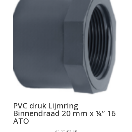
PVC druk Lijmring
Binnendraad 20 mm x ¼” 16
ATO
€
2.90
€
2.15