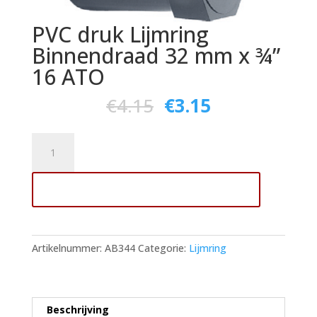
PVC druk Lijmring
Binnendraad 32 mm x ¾”
16 ATO
€
4.15
€
3.15
PVC
druk
Lijmring
Toevoegen aan winkelwagen
Binnendraad
32
mm
x
Artikelnummer:
AB344
Categorie:
Lijmring
¾"
16
ATO
aantal
Beschrijving