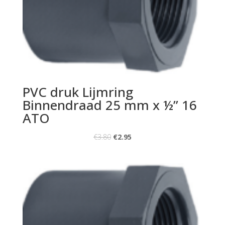
PVC druk Lijmring
Binnendraad 25 mm x ½” 16
ATO
€
3.80
€
2.95