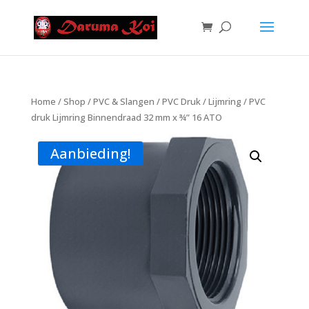
Home
/
Shop
/
PVC & Slangen
/
PVC Druk
/
Lijmring
/ PVC
druk Lijmring Binnendraad 32 mm x ¾” 16 ATO
Aanbieding!