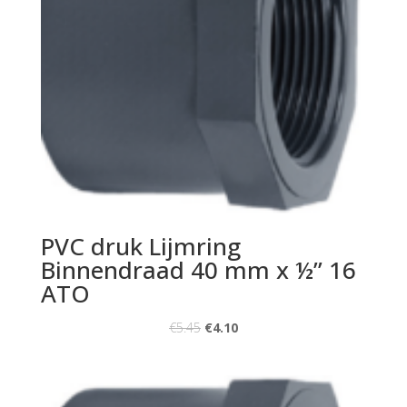
PVC druk Lijmring
Binnendraad 40 mm x ½” 16
ATO
€
5.45
€
4.10