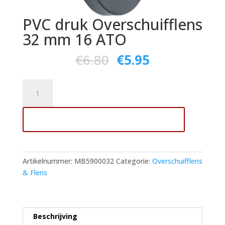
PVC druk Overschuifflens
32 mm 16 ATO
€
6.80
€
5.95
PVC
druk
Overschuifflens
Toevoegen aan winkelwagen
32
mm
16
ATO
Artikelnummer:
MB5900032
Categorie:
Overschuifflens
aantal
& Flens
Beschrijving