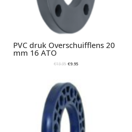
PVC druk Overschuifflens 20
mm 16 ATO
€
13.35
€
9.95