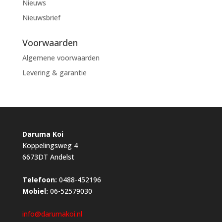
Nieuws
Nieuwsbrief
Voorwaarden
Algemene voorwaarden
Levering & garantie
Daruma Koi
Koppelingsweg 4
6673DT Andelst
Telefoon:
0488-452196
Mobiel:
06-52579030
info@darumakoi.nl