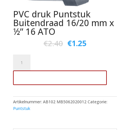
PVC druk Puntstuk
Buitendraad 16/20 mm x
½” 16 ATO
€
2.40
€
1.25
PVC
druk
Puntstuk
Toevoegen aan winkelwagen
Buitendraad
16/20
mm
x
Artikelnummer:
AB102 MB5062020012
Categorie:
½"
Puntstuk
16
ATO
aantal