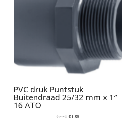
PVC druk Puntstuk
Buitendraad 25/32 mm x 1″
16 ATO
€
2.30
€
1.35