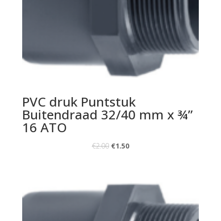
PVC druk Puntstuk
Buitendraad 32/40 mm x ¾”
16 ATO
€
2.00
€
1.50