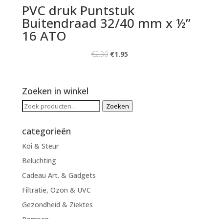
PVC druk Puntstuk
Buitendraad 32/40 mm x ½”
16 ATO
€
2.30
€
1.95
Zoeken in winkel
Zoeken
Zoeken
naar:
categorieën
Koi & Steur
Beluchting
Cadeau Art. & Gadgets
Filtratie, Ozon & UVC
Gezondheid & Ziektes