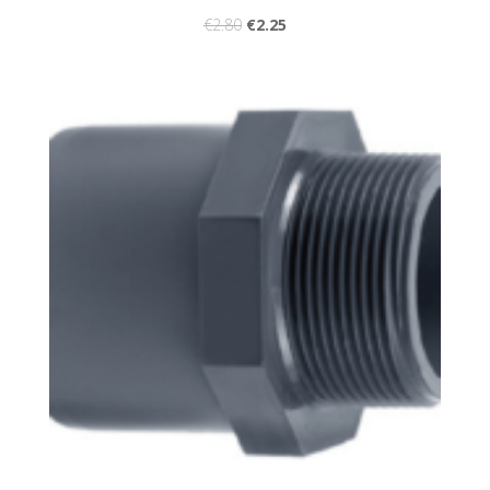
€
2.80
€
2.25