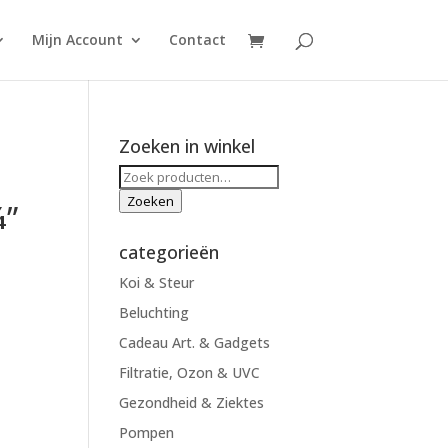
Mijn Account
Contact
Zoeken in winkel
Zoeken
naar:
Zoeken
¼”
categorieën
Koi & Steur
Beluchting
Cadeau Art. & Gadgets
Filtratie, Ozon & UVC
Gezondheid & Ziektes
Pompen