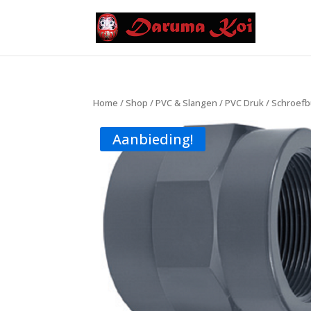
Home
/
Shop
/
PVC & Slangen
/
PVC Druk
/
Schroef
Aanbieding!