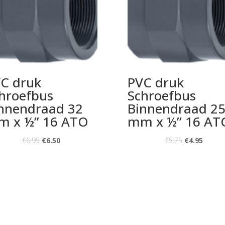
C druk
PVC druk
hroefbus
Schroefbus
nnendraad 32
Binnendraad 2
 x ½” 16 ATO
mm x ½” 16 AT
€
6.95
€
6.50
€
5.75
€
4.95