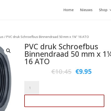
Home
Nieuws
Shop
bus
/ PVC druk Schroefbus Binnendraad 50 mm x 1¼” 16 ATO
PVC druk Schroefbus
Binnendraad 50 mm x 1
16 ATO
€
10.45
€
9.95
PVC
druk
Schroefbus
Toevoegen aan winkelwagen
Binnendraad
50