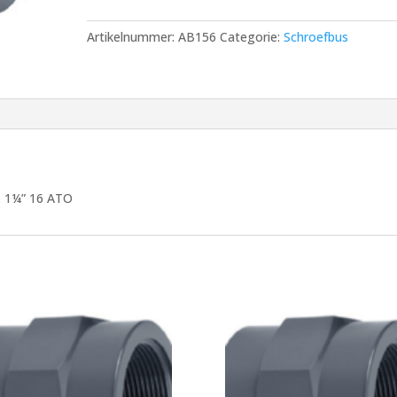
mm
x
Artikelnummer:
AB156
Categorie:
Schroefbus
1¼"
16
ATO
aantal
x 1¼” 16 ATO