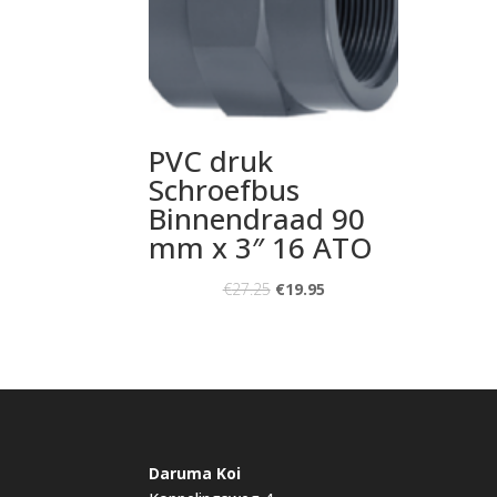
PVC druk
Schroefbus
Binnendraad 90
mm x 3″ 16 ATO
€
27.25
€
19.95
Daruma Koi