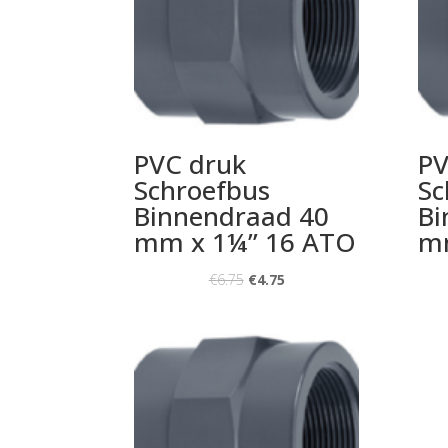
PVC druk
PV
Schroefbus
Sc
Binnendraad 40
Bi
mm x 1¼” 16 ATO
mm
€
6.75
€
4.75