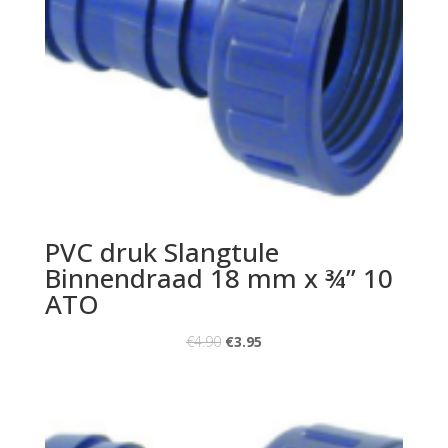
PVC druk Slangtule
Binnendraad 18 mm x ¾” 10
ATO
€
4.90
€
3.95