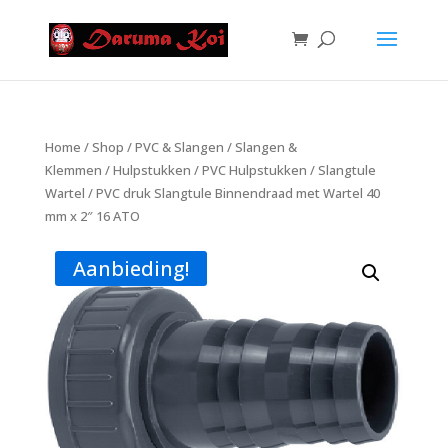
Home
/
Shop
/
PVC & Slangen
/
Slangen &
Klemmen
/
Hulpstukken
/
PVC Hulpstukken
/
Slangtule
Wartel
/ PVC druk Slangtule Binnendraad met Wartel 40
mm x 2″ 16 ATO
Aanbieding!