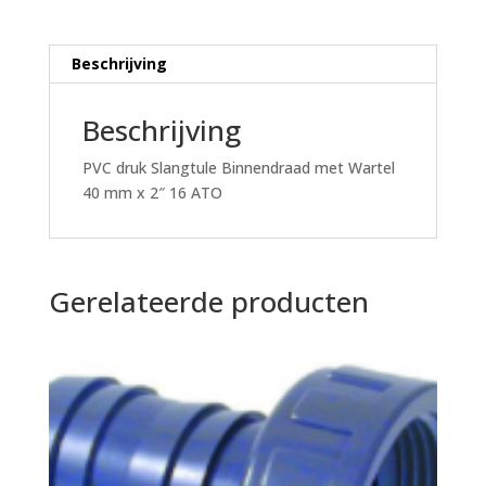
2"
16
ATO
Beschrijving
aantal
Beschrijving
PVC druk Slangtule Binnendraad met Wartel
40 mm x 2″ 16 ATO
Gerelateerde producten