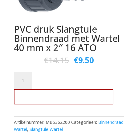
PVC druk Slangtule
Binnendraad met Wartel
40 mm x 2″ 16 ATO
€
14.15
€
9.50
PVC
druk
Slangtule
Toevoegen aan winkelwagen
Binnendraad
met
Wartel
40
Artikelnummer:
MB5362200
Categorieën:
Binnendraad
mm
Wartel
,
Slangtule Wartel
x