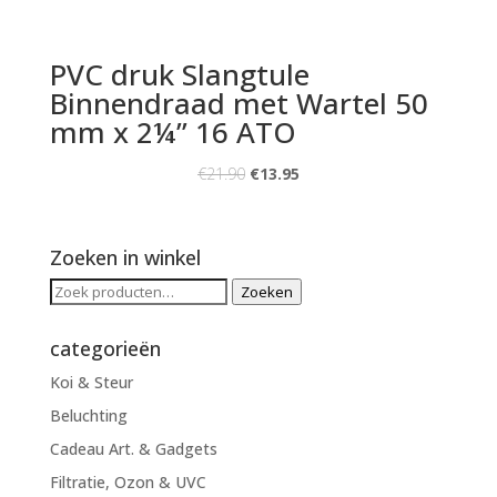
PVC druk Slangtule
Binnendraad met Wartel 50
mm x 2¼” 16 ATO
€
21.90
€
13.95
Zoeken in winkel
Zoeken
Zoeken
naar:
categorieën
Koi & Steur
Beluchting
Cadeau Art. & Gadgets
Filtratie, Ozon & UVC