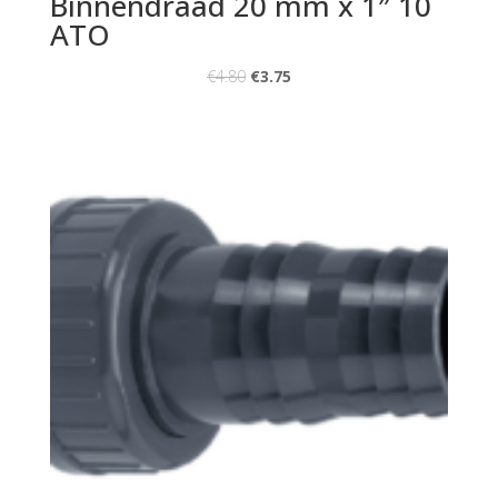
Binnendraad 20 mm x 1″ 10
ATO
€
4.80
€
3.75