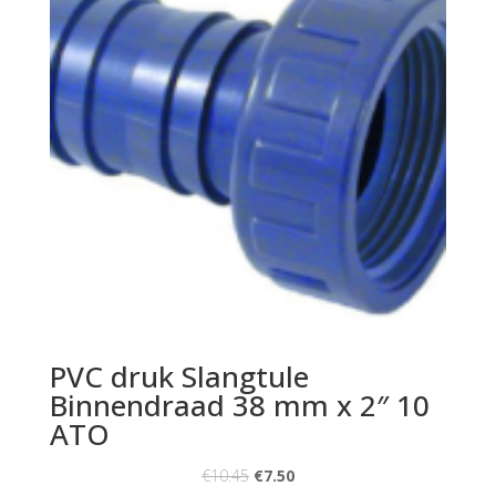
PVC druk Slangtule
Binnendraad 38 mm x 2″ 10
ATO
€
10.45
€
7.50