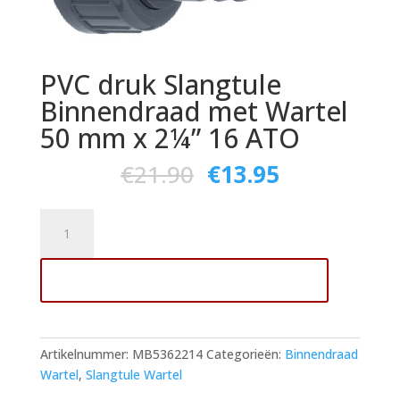
PVC druk Slangtule
Binnendraad met Wartel
50 mm x 2¼” 16 ATO
€
21.90
€
13.95
PVC
druk
Slangtule
Toevoegen aan winkelwagen
Binnendraad
met
Wartel
50
Artikelnummer:
MB5362214
Categorieën:
Binnendraad
mm
Wartel
,
Slangtule Wartel
x