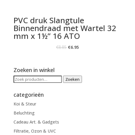
PVC druk Slangtule
Binnendraad met Wartel 32
mm x 1½” 16 ATO
€
8.85
€
6.95
Zoeken in winkel
Zoeken
Zoeken
naar:
categorieën
Koi & Steur
Beluchting
Cadeau Art. & Gadgets
Filtratie, Ozon & UVC