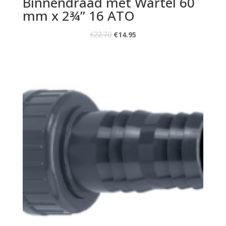
Binnendraad met Wartel 60
mm x 2¾” 16 ATO
€
22.70
€
14.95