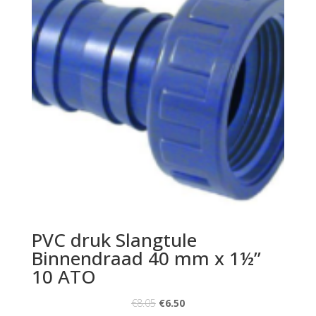
PVC druk Slangtule
Binnendraad 40 mm x 1½”
10 ATO
€
8.05
€
6.50