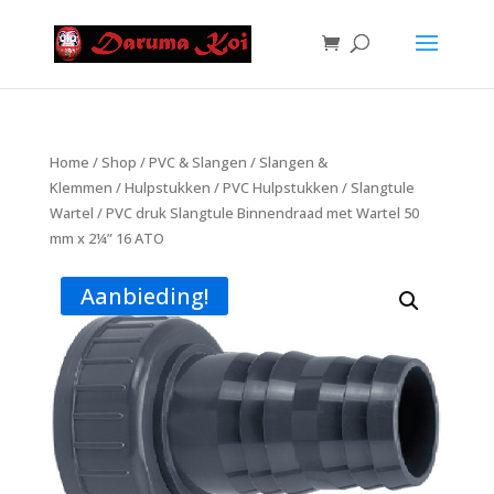
Home
/
Shop
/
PVC & Slangen
/
Slangen &
Klemmen
/
Hulpstukken
/
PVC Hulpstukken
/
Slangtule
Wartel
/ PVC druk Slangtule Binnendraad met Wartel 50
mm x 2¼” 16 ATO
Aanbieding!