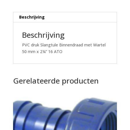
2¼"
16
ATO
Beschrijving
aantal
Beschrijving
PVC druk Slangtule Binnendraad met Wartel
50 mm x 2¼” 16 ATO
Gerelateerde producten