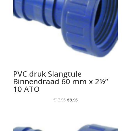
PVC druk Slangtule
Binnendraad 60 mm x 2½”
10 ATO
€
13.95
€
9.95