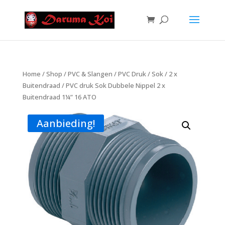
Home
/
Shop
/
PVC & Slangen
/
PVC Druk
/
Sok
/
2 x
Buitendraad
/ PVC druk Sok Dubbele Nippel 2 x
Buitendraad 1¼” 16 ATO
Aanbieding!