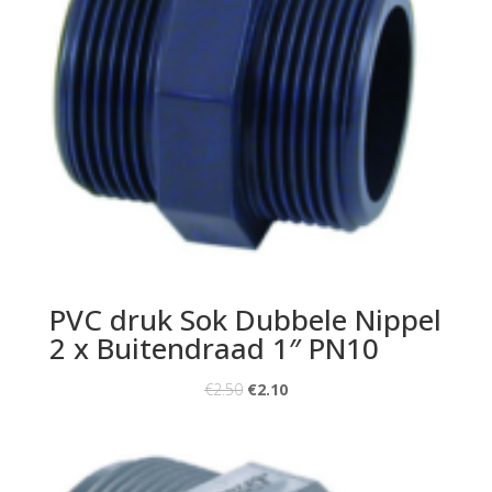
PVC druk Sok Dubbele Nippel
2 x Buitendraad 1″ PN10
€
2.50
€
2.10