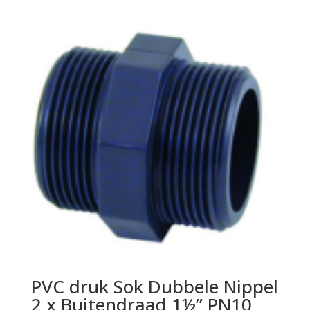
PVC druk Sok Dubbele Nippel
2 x Buitendraad 1½” PN10