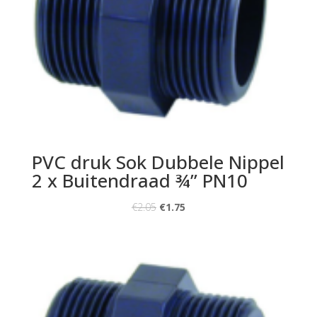
PVC druk Sok Dubbele Nippel
2 x Buitendraad ¾” PN10
€
2.05
€
1.75