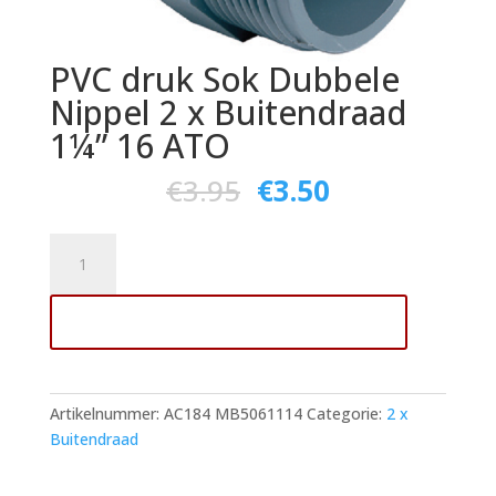
PVC druk Sok Dubbele
Nippel 2 x Buitendraad
1¼” 16 ATO
€
3.95
€
3.50
PVC
druk
Sok
Toevoegen aan winkelwagen
Dubbele
Nippel
2
x
Artikelnummer:
AC184 MB5061114
Categorie:
2 x
Buitendraad
Buitendraad
1¼"
16