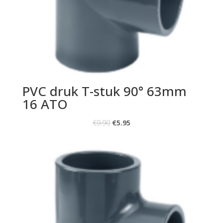
PVC druk T-stuk 90° 63mm
16 ATO
€
9.90
€
5.95