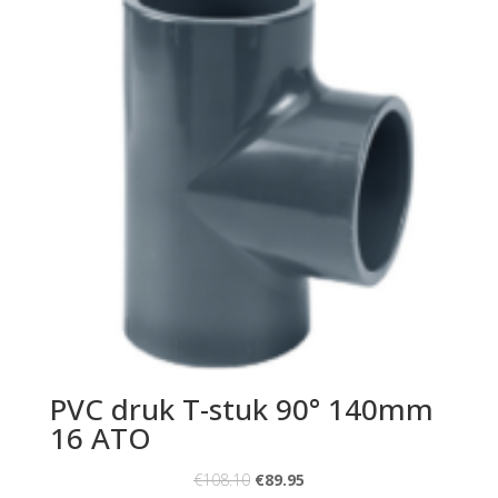
PVC druk T-stuk 90° 140mm
16 ATO
€
108.10
€
89.95