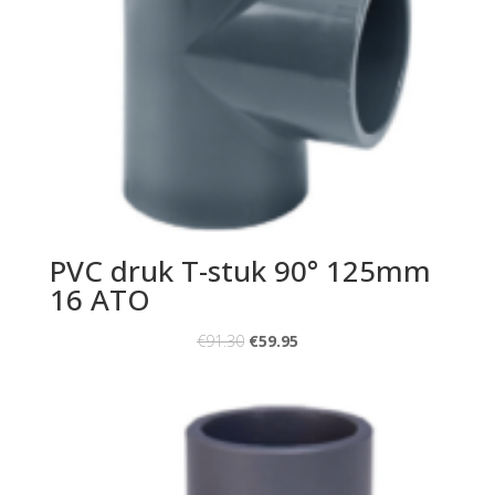
PVC druk T-stuk 90° 125mm
16 ATO
€
91.30
€
59.95