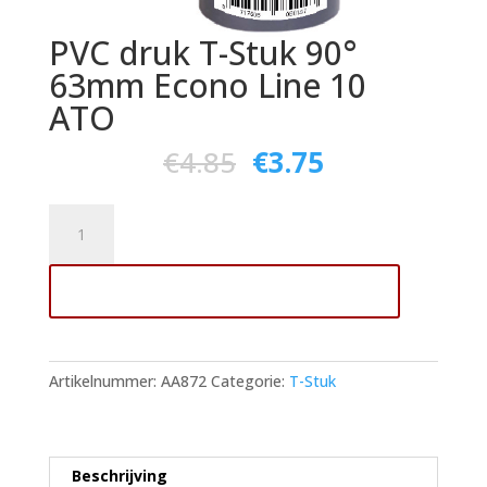
PVC druk T-Stuk 90°
63mm Econo Line 10
ATO
€
4.85
€
3.75
PVC
druk
T-
Toevoegen aan winkelwagen
Stuk
90°
63mm
Econo
Artikelnummer:
AA872
Categorie:
T-Stuk
Line
10
ATO
aantal
Beschrijving