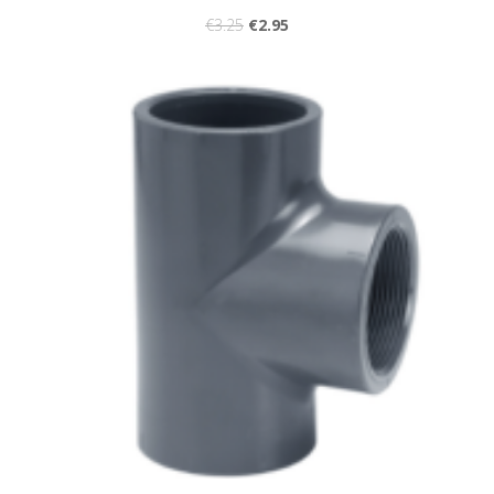
€
3.25
€
2.95