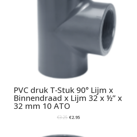
PVC druk T-Stuk 90° Lijm x
Binnendraad x Lijm 32 x ½” x
32 mm 10 ATO
€
3.25
€
2.95