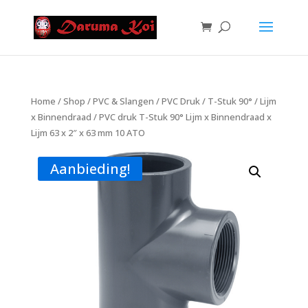
Home
/
Shop
/
PVC & Slangen
/
PVC Druk
/
T-Stuk 90°
/
Lijm
x Binnendraad
/ PVC druk T-Stuk 90° Lijm x Binnendraad x
Lijm 63 x 2″ x 63 mm 10 ATO
Aanbieding!