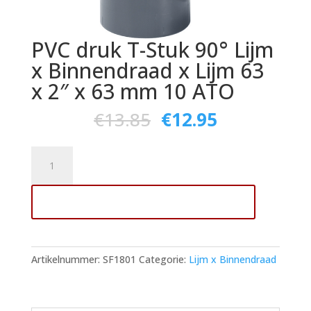
PVC druk T-Stuk 90° Lijm
x Binnendraad x Lijm 63
x 2″ x 63 mm 10 ATO
€
13.85
€
12.95
PVC
druk
T-
Toevoegen aan winkelwagen
Stuk
90°
Lijm
x
Artikelnummer:
SF1801
Categorie:
Lijm x Binnendraad
Binnendraad
x
Lijm