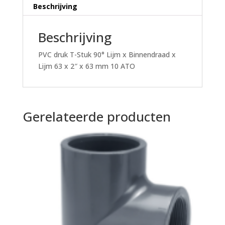
63
Beschrijving
x
2"
Beschrijving
x
63
PVC druk T-Stuk 90° Lijm x Binnendraad x
mm
Lijm 63 x 2″ x 63 mm 10 ATO
10
ATO
aantal
Gerelateerde producten