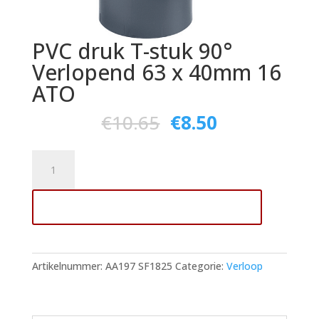
PVC druk T-stuk 90°
Verlopend 63 x 40mm 16
ATO
€
10.65
€
8.50
PVC
druk
T-
Toevoegen aan winkelwagen
stuk
90°
Verlopend
63
Artikelnummer:
AA197 SF1825
Categorie:
Verloop
x
40mm
16