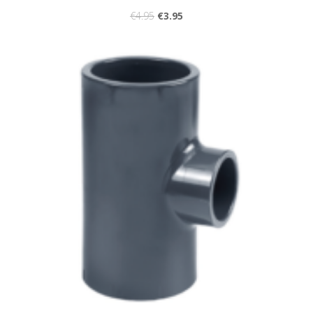
€
4.95
€
3.95