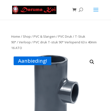
Home
/
Shop
/
PVC & Slangen
/
PVC Druk
/
T-Stuk
90°
/
Verloop
/ PVC druk T-stuk 90° Verlopend 63 x 40mm
16 ATO
Aanbieding!