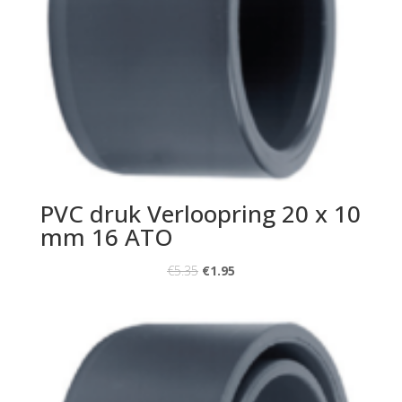
PVC druk Verloopring 20 x 10
mm 16 ATO
€
5.35
€
1.95