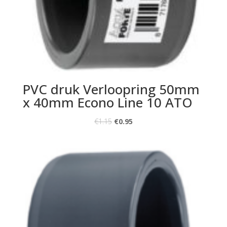
PVC druk Verloopring 50mm
x 40mm Econo Line 10 ATO
€
1.15
€
0.95