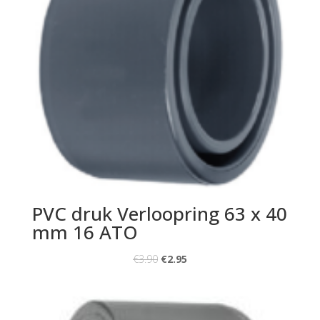
PVC druk Verloopring 63 x 40
mm 16 ATO
€
3.90
€
2.95