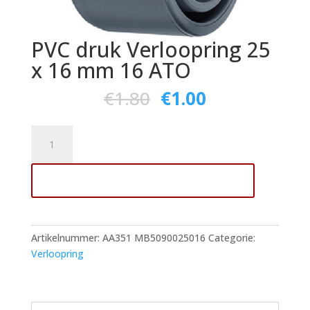
PVC druk Verloopring 25
x 16 mm 16 ATO
€
1.80
€
1.00
PVC
druk
Verloopring
Toevoegen aan winkelwagen
25
x
16
mm
Artikelnummer:
AA351 MB5090025016
Categorie:
16
Verloopring
ATO
aantal