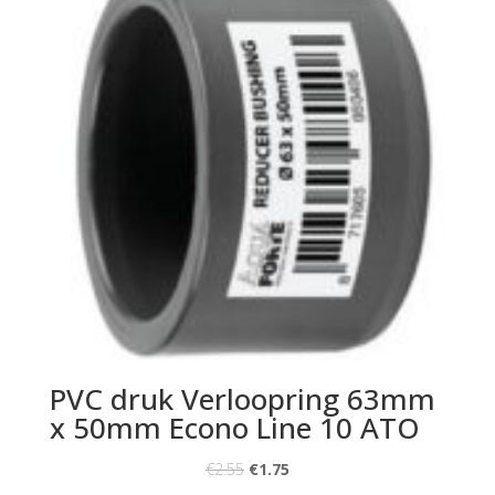
PVC druk Verloopring 63mm
x 50mm Econo Line 10 ATO
€
2.55
€
1.75