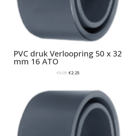
PVC druk Verloopring 50 x 32
mm 16 ATO
€
3.05
€
2.25