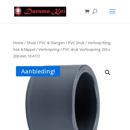
Home
/
Shop
/
PVC & Slangen
/
PVC Druk
/
Verloop Ring,
Sok & Nippel
/
Verloopring
/ PVC druk Verloopring 250 x
200 mm 10 ATO
Aanbieding!