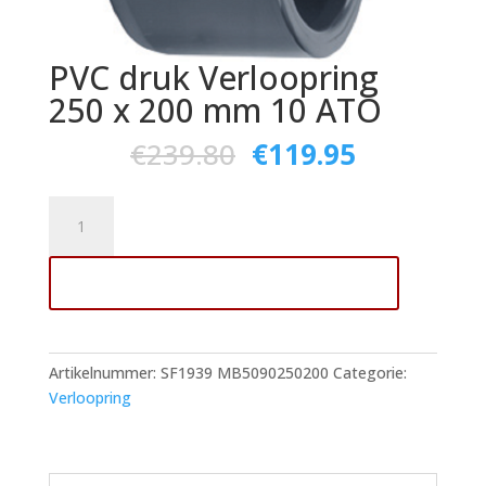
PVC druk Verloopring
250 x 200 mm 10 ATO
€
239.80
€
119.95
PVC
druk
Verloopring
Toevoegen aan winkelwagen
250
x
200
mm
Artikelnummer:
SF1939 MB5090250200
Categorie:
10
Verloopring
ATO
aantal