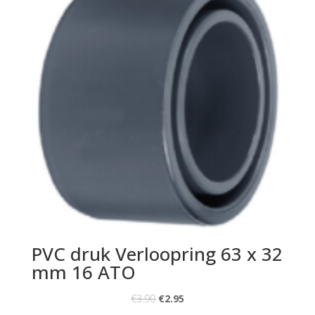
PVC druk Verloopring 63 x 32
mm 16 ATO
€
3.90
€
2.95