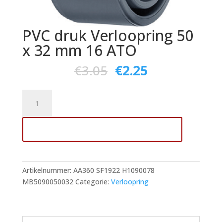
PVC druk Verloopring 50
x 32 mm 16 ATO
€
3.05
€
2.25
PVC
druk
Verloopring
Toevoegen aan winkelwagen
50
x
32
mm
Artikelnummer:
AA360 SF1922 H1090078
16
MB5090050032
Categorie:
Verloopring
ATO
aantal