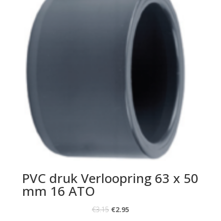
PVC druk Verloopring 63 x 50
mm 16 ATO
€
3.15
€
2.95