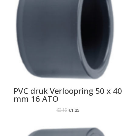
PVC druk Verloopring 50 x 40
mm 16 ATO
€
3.15
€
1.25