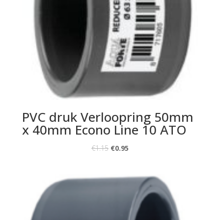
PVC druk Verloopring 50mm
x 40mm Econo Line 10 ATO
€
1.15
€
0.95