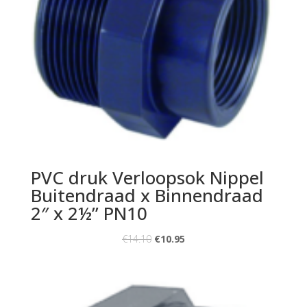
PVC druk Verloopsok Nippel
Buitendraad x Binnendraad
2″ x 2½” PN10
€
14.10
€
10.95