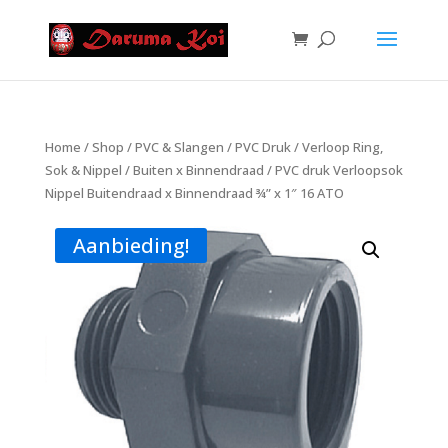
Home
/
Shop
/
PVC & Slangen
/
PVC Druk
/
Verloop Ring,
Sok & Nippel
/
Buiten x Binnendraad
/ PVC druk Verloopsok
Nippel Buitendraad x Binnendraad ¾” x 1″ 16 ATO
Aanbieding!