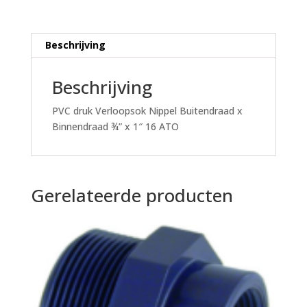
1"
16
ATO
Beschrijving
aantal
Beschrijving
PVC druk Verloopsok Nippel Buitendraad x
Binnendraad ¾” x 1″ 16 ATO
Gerelateerde producten