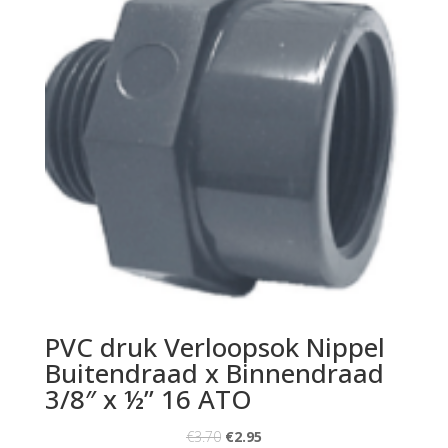
PVC druk Verloopsok Nippel
Buitendraad x Binnendraad
3/8″ x ½” 16 ATO
€
3.70
€
2.95