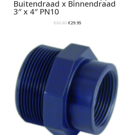
Buitendraad x Binnendraad
3″ x 4″ PN10
€
32.30
€
29.95