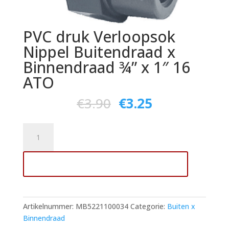
PVC druk Verloopsok
Nippel Buitendraad x
Binnendraad ¾” x 1″ 16
ATO
€
3.90
€
3.25
PVC
druk
Verloopsok
Toevoegen aan winkelwagen
Nippel
Buitendraad
x
Binnendraad
Artikelnummer:
MB5221100034
Categorie:
Buiten x
¾"
Binnendraad
x