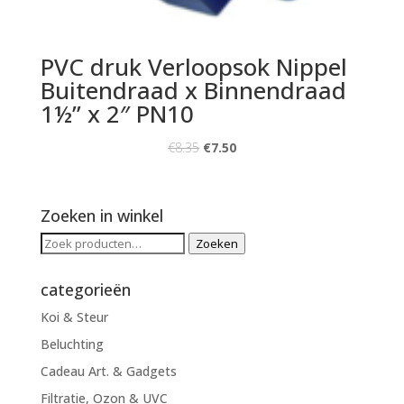
PVC druk Verloopsok Nippel
Buitendraad x Binnendraad
1½” x 2″ PN10
€
8.35
€
7.50
Zoeken in winkel
Zoeken
Zoeken
naar:
categorieën
Koi & Steur
Beluchting
Cadeau Art. & Gadgets
Filtratie, Ozon & UVC